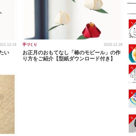
1
021.12.19
手づくり
2020.12.26
2
たい
お正月のおもてなし「椿のモビール」の作
り方をご紹介【型紙ダウンロード付き】
3
4
5