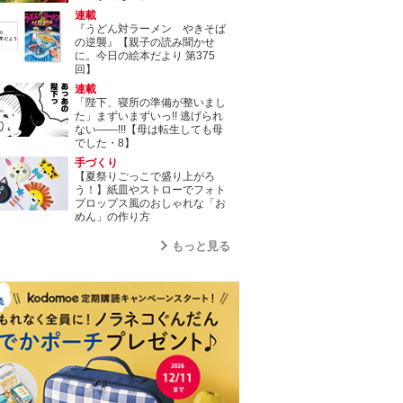
連載
『うどん対ラーメン やきそば
の逆襲』【親子の読み聞かせ
に。今日の絵本だより 第375
回】
連載
「陛下、寝所の準備が整いまし
た」まずいまずいっ!! 逃げられ
ない――!!!【母は転生しても母
でした・8】
手づくり
【夏祭りごっこで盛り上がろ
う！】紙皿やストローでフォト
プロップス風のおしゃれな「お
めん」の作り方
もっと見る