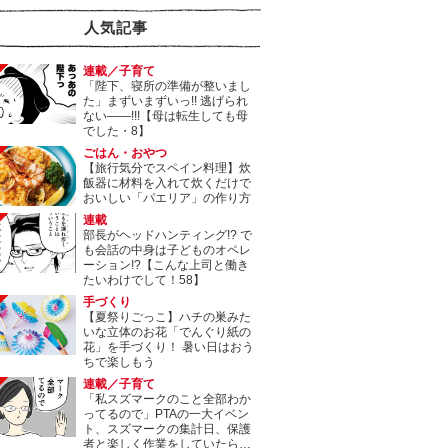
人気記事
連載／子育て
「陛下、寝所の準備が整いまし
た」まずいまずいっ!! 逃げられ
ない――!!!【母は転生しても母
でした・8】
ごはん・おやつ
【旅行気分でスペイン料理】炊
飯器に材料を入れて炊くだけで
おいしい「パエリア」の作り方
連載
部長がヘッドハンティング!? で
も会話の中身は子どものオペレ
ーション!?【こんな上司と働き
たいわけでして！58】
手づくり
【夏祭りごっこ】ハチの巣みた
いな立体のお花「でんぐり紙の
花」を手づくり！ 暑い日はおう
ちで楽しもう
連載／子育て
「私スズマークのこと全部わか
ってるので」PTAの一大イベン
ト、スズマークの集計日、保護
者と楽しく作業をしていたら…