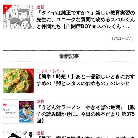
連載
5
「タイヤは純正ですか？」新しい教育実習の
先生に、ユニークな質問で攻めるスバルくん
と仲間たち【自閉症BOY★スバルくん・
143】
（7/31～8/7）
最新記事
ごはん・おやつ
【簡単！時短！】あと一品欲しいときにおす
すめの「卵とレタスの炒めもの」のレシピ
連載
『うどん対ラーメン やきそばの逆襲』【親
子の読み聞かせに。今日の絵本だより 第375
回】
連載