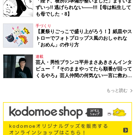
「陛下、寝所の準備が整いました」まずいま
ずいっ!! 逃げられない――!!!【母は転生して
も母でした・8】
手づくり
【夏祭りごっこで盛り上がろう！】紙皿やス
トローでフォトプロップス風のおしゃれな
「おめん」の作り方
連載
芸人・男性ブランコ平井まさあきさんインタ
ビュー「『そのままやってたら順番が回って
くるやろ』芸人仲間の何気ない一言に救われ
てきたから、頑張れる」
もっと読む