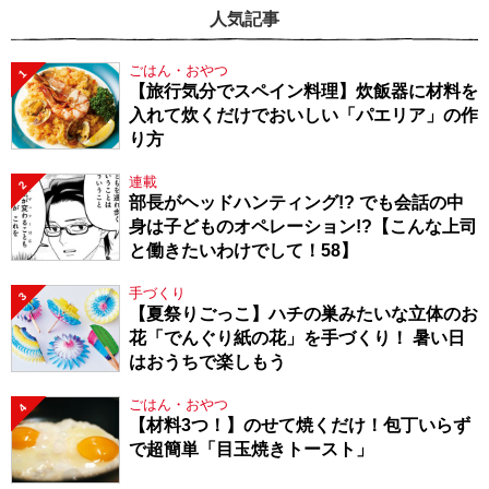
人気記事
ごはん・おやつ
1
【旅行気分でスペイン料理】炊飯器に材料を
入れて炊くだけでおいしい「パエリア」の作
り方
連載
2
部長がヘッドハンティング!? でも会話の中
身は子どものオペレーション!?【こんな上司
と働きたいわけでして！58】
手づくり
3
【夏祭りごっこ】ハチの巣みたいな立体のお
花「でんぐり紙の花」を手づくり！ 暑い日
はおうちで楽しもう
ごはん・おやつ
4
【材料3つ！】のせて焼くだけ！包丁いらず
で超簡単「目玉焼きトースト」