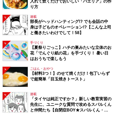
入れて炊くだけでおいしい「パエリア」の作
り方
連載
2
部長がヘッドハンティング!? でも会話の中
身は子どものオペレーション!?【こんな上司
と働きたいわけでして！58】
手づくり
3
【夏祭りごっこ】ハチの巣みたいな立体のお
花「でんぐり紙の花」を手づくり！ 暑い日
はおうちで楽しもう
ごはん・おやつ
4
【材料3つ！】のせて焼くだけ！包丁いらず
で超簡単「目玉焼きトースト」
連載
5
「タイヤは純正ですか？」新しい教育実習の
先生に、ユニークな質問で攻めるスバルくん
と仲間たち【自閉症BOY★スバルくん・