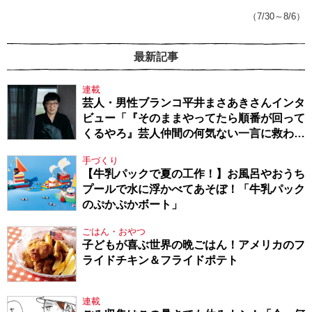
143】
（7/30～8/6）
最新記事
連載
芸人・男性ブランコ平井まさあきさんインタ
ビュー「『そのままやってたら順番が回って
くるやろ』芸人仲間の何気ない一言に救われ
てきたから、頑張れる」
手づくり
【牛乳パックで夏の工作！】お風呂やおうち
プールで水に浮かべてあそぼ！「牛乳パック
のぷかぷかボート」
ごはん・おやつ
子どもが喜ぶ世界の晩ごはん！アメリカのフ
ライドチキン＆フライドポテト
連載