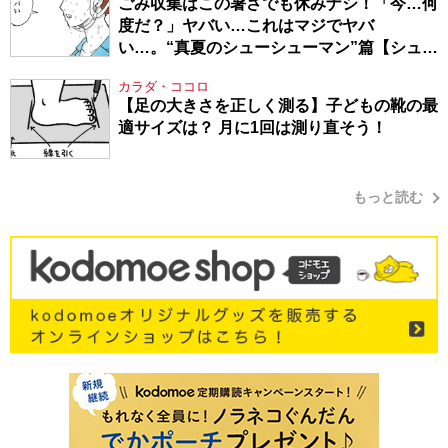
ごみ収集はこの暑さでも休みナシ！「今…何
度だ？」ヤバい…これはマジでヤバ
い…。“真夏のシューシューマン”篇【シュー
シューマン・17】
カラダ・ココロ
【足の大きさを正しく測る】子どもの靴の最
適サイズは？ 月に1回は測り直そう！
もっと読む