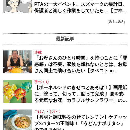
PTAの一大イベント、スズマークの集計日、
保護者と楽しく作業をしていたら…【ご奉仕
戦隊★PTA・19】
（8/1～8/8）
最新記事
連載
「お母さんのひとり時間」を持つことに「罪
悪感」は不要。家族を頼れないときは、お母
さん同士で助け合いたい【タベコト in
Berlin・130】
手づくり
【ボーネルンドのきせつとあそぼ！】画用紙
に、塗って、切って、貼って完成！ 夏を彩
る元気なお花「カラフルサンフラワー」の作
り方
ごはん・おやつ
【具材と調味料をのせてレンチン】ケチャッ
プ×バターの王道味！「うどんナポリタン」
のできあがり♪