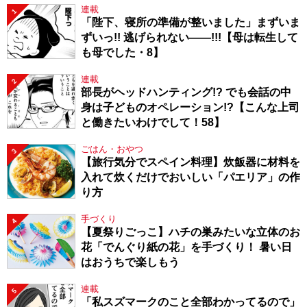
連載
1
「陛下、寝所の準備が整いました」まずいま
ずいっ!! 逃げられない――!!!【母は転生して
も母でした・8】
連載
2
部長がヘッドハンティング!? でも会話の中
身は子どものオペレーション!?【こんな上司
と働きたいわけでして！58】
ごはん・おやつ
3
【旅行気分でスペイン料理】炊飯器に材料を
入れて炊くだけでおいしい「パエリア」の作
り方
手づくり
4
【夏祭りごっこ】ハチの巣みたいな立体のお
花「でんぐり紙の花」を手づくり！ 暑い日
はおうちで楽しもう
連載
5
「私スズマークのこと全部わかってるので」