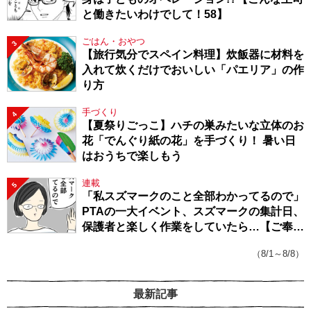
と働きたいわけでして！58】
ごはん・おやつ
3
【旅行気分でスペイン料理】炊飯器に材料を
入れて炊くだけでおいしい「パエリア」の作
り方
手づくり
4
【夏祭りごっこ】ハチの巣みたいな立体のお
花「でんぐり紙の花」を手づくり！ 暑い日
はおうちで楽しもう
連載
5
「私スズマークのこと全部わかってるので」
PTAの一大イベント、スズマークの集計日、
保護者と楽しく作業をしていたら…【ご奉仕
戦隊★PTA・19】
（8/1～8/8）
最新記事