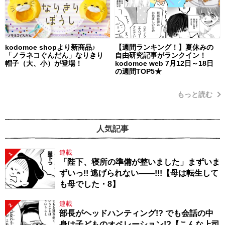
kodomoe shopより新商品♪
【週間ランキング！】夏休みの
「ノラネコぐんだん」なりきり
自由研究記事がランクイン！
帽子（大、小）が登場！
kodomoe web 7月12日～18日
の週間TOP5★
もっと読む
人気記事
連載
1
「陛下、寝所の準備が整いました」まずいま
ずいっ!! 逃げられない――!!!【母は転生して
も母でした・8】
連載
2
部長がヘッドハンティング!? でも会話の中
身は子どものオペレーション!?【こんな上司