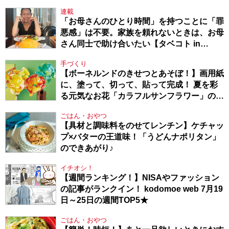
連載
「お母さんのひとり時間」を持つことに「罪
悪感」は不要。家族を頼れないときは、お母
さん同士で助け合いたい【タベコト in
Berlin・130】
手づくり
【ボーネルンドのきせつとあそぼ！】画用紙
に、塗って、切って、貼って完成！ 夏を彩
る元気なお花「カラフルサンフラワー」の作
り方
ごはん・おやつ
【具材と調味料をのせてレンチン】ケチャッ
プ×バターの王道味！「うどんナポリタン」
のできあがり♪
イチオシ！
【週間ランキング！】NISAやファッション
の記事がランクイン！ kodomoe web 7月19
日～25日の週間TOP5★
ごはん・おやつ