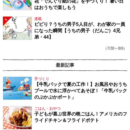
花「でんぐり紙の花」を手づくり！ 暑い日
はおうちで楽しもう
連載
5
ビビり？うちの男子5人目が、わが家の一員
になった瞬間【うちの男子（だんご）4兄
弟・44】
（7/30～8/6）
最新記事
手づくり
【牛乳パックで夏の工作！】お風呂やおうち
プールで水に浮かべてあそぼ！「牛乳パック
のぷかぷかボート」
ごはん・おやつ
子どもが喜ぶ世界の晩ごはん！アメリカのフ
ライドチキン＆フライドポテト