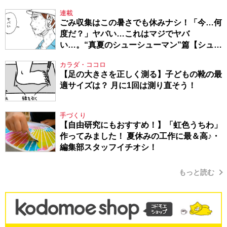
連載
ごみ収集はこの暑さでも休みナシ！「今…何
度だ？」ヤバい…これはマジでヤバ
い…。“真夏のシューシューマン”篇【シュー
シューマン・17】
カラダ・ココロ
【足の大きさを正しく測る】子どもの靴の最
適サイズは？ 月に1回は測り直そう！
手づくり
【自由研究にもおすすめ！】「虹色うちわ」
作ってみました！ 夏休みの工作に最＆高♪・
編集部スタッフイチオシ！
もっと読む