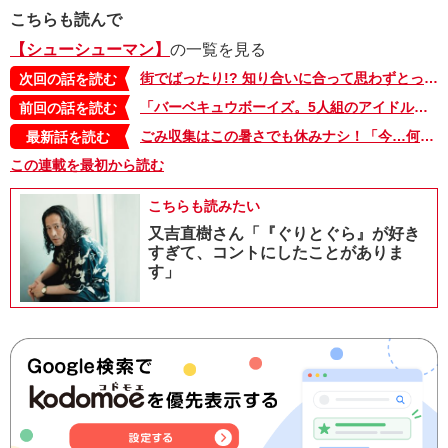
こちらも読んで
【シューシューマン】
の一覧を見る
街でばったり!? 知り合いに合って思わずとった行動が…。ごみ収集員・乃木さんの過去【シューシューマン・9】
次回の話を読む
「バーベキュウボーイズ。5人組のアイドルグループでした」アイドルからごみ収集員に!? 【シューシューマン・7】
前回の話を読む
ごみ収集はこの暑さでも休みナシ！「今…何度だ？」ヤバい…これはマジでヤバい…。“真夏のシューシューマン”篇【シューシューマン・17】
最新話を読む
この連載を最初から読む
こちらも読みたい
又吉直樹さん「『ぐりとぐら』が好き
すぎて、コントにしたことがありま
す」