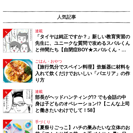
人気記事
連載
1
「タイヤは純正ですか？」新しい教育実習の
先生に、ユニークな質問で攻めるスバルくん
と仲間たち【自閉症BOY★スバルくん・
143】
ごはん・おやつ
2
【旅行気分でスペイン料理】炊飯器に材料を
入れて炊くだけでおいしい「パエリア」の作
り方
連載
3
部長がヘッドハンティング!? でも会話の中
身は子どものオペレーション!?【こんな上司
と働きたいわけでして！58】
手づくり
4
【夏祭りごっこ】ハチの巣みたいな立体のお