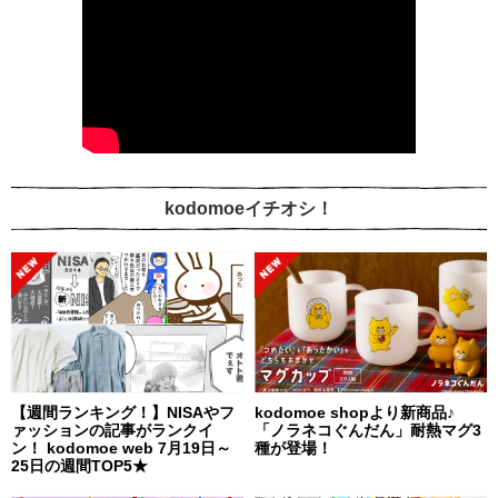
kodomoeイチオシ！
【週間ランキング！】NISAやフ
kodomoe shopより新商品♪
ァッションの記事がランクイ
「ノラネコぐんだん」耐熱マグ3
ン！ kodomoe web 7月19日～
種が登場！
25日の週間TOP5★