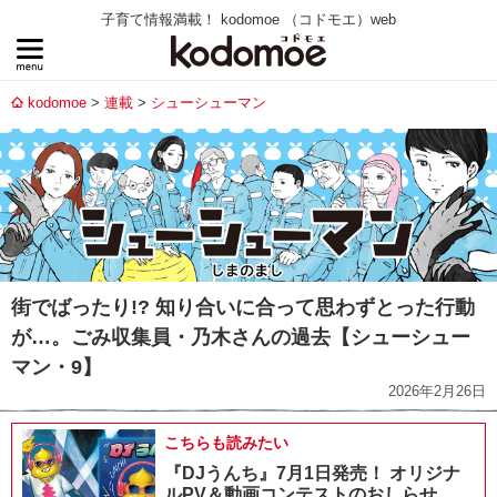
子育て情報満載！ kodomoe （コドモエ）web
kodomoe
連載
シューシューマン
街でばったり!? 知り合いに合って思わずとった行動
が…。ごみ収集員・乃木さんの過去【シューシュー
マン・9】
2026年2月26日
こちらも読みたい
『DJうんち』7月1日発売！ オリジナ
ルPV＆動画コンテストのおしらせ