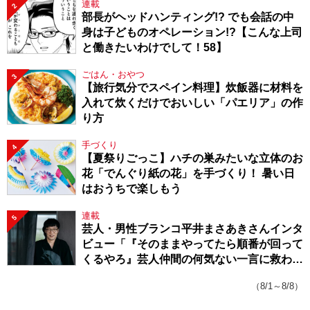
連載
2
部長がヘッドハンティング!? でも会話の中
身は子どものオペレーション!?【こんな上司
と働きたいわけでして！58】
ごはん・おやつ
3
【旅行気分でスペイン料理】炊飯器に材料を
入れて炊くだけでおいしい「パエリア」の作
り方
手づくり
4
【夏祭りごっこ】ハチの巣みたいな立体のお
花「でんぐり紙の花」を手づくり！ 暑い日
はおうちで楽しもう
連載
5
芸人・男性ブランコ平井まさあきさんインタ
ビュー「『そのままやってたら順番が回って
くるやろ』芸人仲間の何気ない一言に救われ
てきたから、頑張れる」
（8/1～8/8）