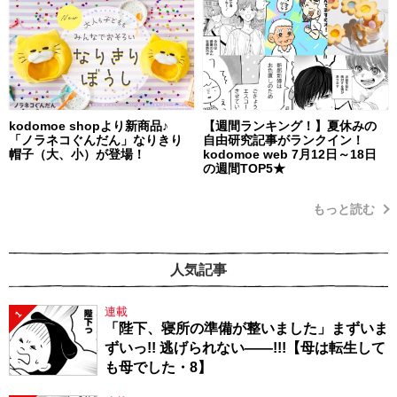
kodomoe shopより新商品♪
【週間ランキング！】夏休みの
「ノラネコぐんだん」なりきり
自由研究記事がランクイン！
帽子（大、小）が登場！
kodomoe web 7月12日～18日
の週間TOP5★
もっと読む
人気記事
連載
1
「陛下、寝所の準備が整いました」まずいま
ずいっ!! 逃げられない――!!!【母は転生して
も母でした・8】