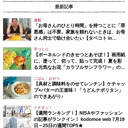
最新記事
連載
「お母さんのひとり時間」を持つことに「罪
悪感」は不要。家族を頼れないときは、お母
さん同士で助け合いたい【タベコト in
Berlin・130】
手づくり
【ボーネルンドのきせつとあそぼ！】画用紙
に、塗って、切って、貼って完成！ 夏を彩
る元気なお花「カラフルサンフラワー」の作
り方
ごはん・おやつ
【具材と調味料をのせてレンチン】ケチャッ
プ×バターの王道味！「うどんナポリタン」
のできあがり♪
イチオシ！
【週間ランキング！】NISAやファッション
の記事がランクイン！ kodomoe web 7月19
日～25日の週間TOP5★