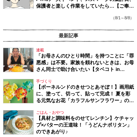
保護者と楽しく作業をしていたら…【ご奉仕
戦隊★PTA・19】
（8/1～8/8）
最新記事
連載
「お母さんのひとり時間」を持つことに「罪
悪感」は不要。家族を頼れないときは、お母
さん同士で助け合いたい【タベコト in
Berlin・130】
手づくり
【ボーネルンドのきせつとあそぼ！】画用紙
に、塗って、切って、貼って完成！ 夏を彩
る元気なお花「カラフルサンフラワー」の作
り方
ごはん・おやつ
【具材と調味料をのせてレンチン】ケチャッ
プ×バターの王道味！「うどんナポリタン」
のできあがり♪