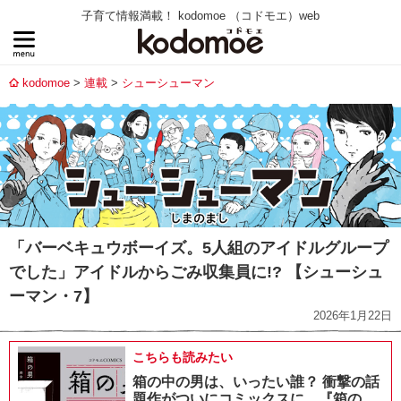
子育て情報満載！ kodomoe （コドモエ）web
kodomoe
連載
シューシューマン
「バーベキュウボーイズ。5人組のアイドルグループ
でした」アイドルからごみ収集員に!? 【シューシュ
ーマン・7】
2026年1月22日
こちらも読みたい
箱の中の男は、いったい誰？ 衝撃の話
題作がついにコミックスに。『箱の