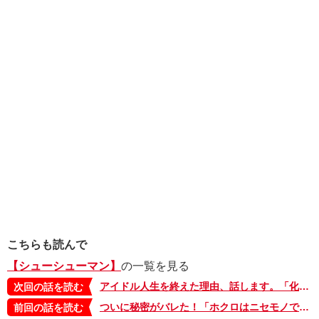
こちらも読んで
【シューシューマン】
の一覧を見る
アイドル人生を終えた理由、話します。「化けるよぉ アリャ」期待されてスタートしたのに【シューシューマン・8】
次回の話を読む
ついに秘密がバレた！「ホクロはニセモノです」すかさず聞いた「お前 罪人？」【シューシューマン・6】
前回の話を読む