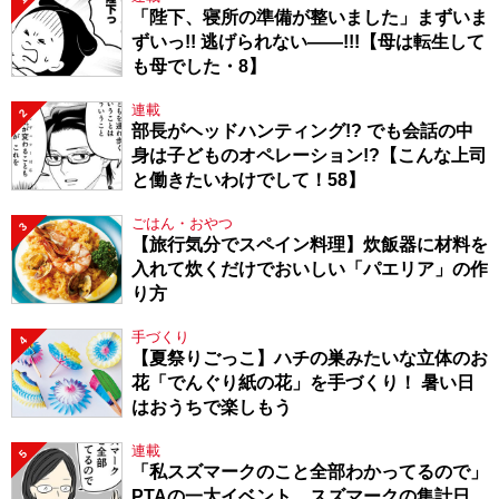
「陛下、寝所の準備が整いました」まずいま
ずいっ!! 逃げられない――!!!【母は転生して
も母でした・8】
連載
2
部長がヘッドハンティング!? でも会話の中
身は子どものオペレーション!?【こんな上司
と働きたいわけでして！58】
ごはん・おやつ
3
【旅行気分でスペイン料理】炊飯器に材料を
入れて炊くだけでおいしい「パエリア」の作
り方
手づくり
4
【夏祭りごっこ】ハチの巣みたいな立体のお
花「でんぐり紙の花」を手づくり！ 暑い日
はおうちで楽しもう
連載
5
「私スズマークのこと全部わかってるので」
PTAの一大イベント、スズマークの集計日、