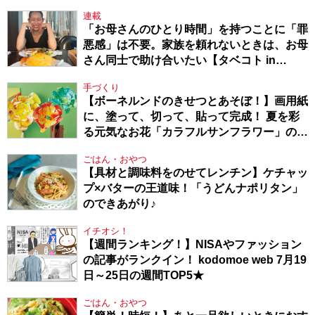
連載
「お母さんのひとり時間」を持つことに「罪
悪感」は不要。家族を頼れないときは、お母
さん同士で助け合いたい【タベコト in
Berlin・130】
手づくり
【ボーネルンドのきせつとあそぼ！】画用紙
に、塗って、切って、貼って完成！ 夏を彩
る元気なお花「カラフルサンフラワー」の作
り方
ごはん・おやつ
【具材と調味料をのせてレンチン】ケチャッ
プ×バターの王道味！「うどんナポリタン」
のできあがり♪
イチオシ！
【週間ランキング！】NISAやファッション
の記事がランクイン！ kodomoe web 7月19
日～25日の週間TOP5★
ごはん・おやつ