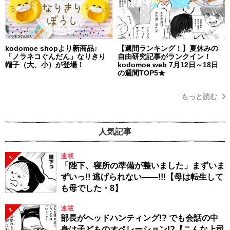
kodomoe shopより新商品♪
【週間ランキング！】夏休みの
「ノラネコぐんだん」なりきり
自由研究記事がランクイン！
帽子（大、小）が登場！
kodomoe web 7月12日～18日
の週間TOP5★
もっと読む
人気記事
連載
1
「陛下、寝所の準備が整いました」まずいま
ずいっ!! 逃げられない――!!!【母は転生して
も母でした・8】
連載
2
部長がヘッドハンティング!? でも会話の中
身は子どものオペレーション!?【こんな上司