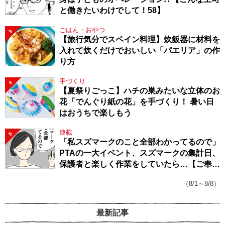
と働きたいわけでして！58】
ごはん・おやつ
3
【旅行気分でスペイン料理】炊飯器に材料を
入れて炊くだけでおいしい「パエリア」の作
り方
手づくり
4
【夏祭りごっこ】ハチの巣みたいな立体のお
花「でんぐり紙の花」を手づくり！ 暑い日
はおうちで楽しもう
連載
5
「私スズマークのこと全部わかってるので」
PTAの一大イベント、スズマークの集計日、
保護者と楽しく作業をしていたら…【ご奉仕
戦隊★PTA・19】
（8/1～8/8）
最新記事