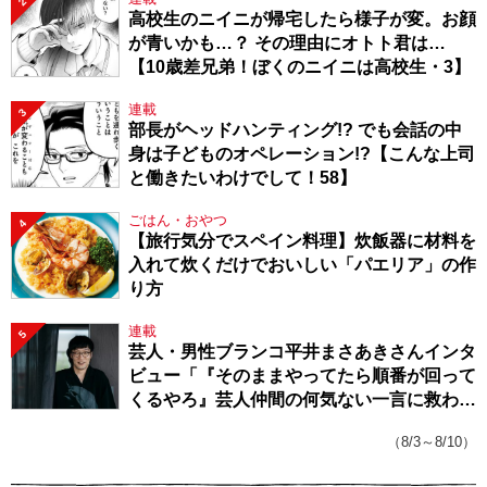
2
高校生のニイニが帰宅したら様子が変。お顔
が青いかも…？ その理由にオトト君は…
【10歳差兄弟！ぼくのニイニは高校生・3】
連載
3
部長がヘッドハンティング!? でも会話の中
身は子どものオペレーション!?【こんな上司
と働きたいわけでして！58】
ごはん・おやつ
4
【旅行気分でスペイン料理】炊飯器に材料を
入れて炊くだけでおいしい「パエリア」の作
り方
連載
5
芸人・男性ブランコ平井まさあきさんインタ
ビュー「『そのままやってたら順番が回って
くるやろ』芸人仲間の何気ない一言に救われ
てきたから、頑張れる」
（8/3～8/10）