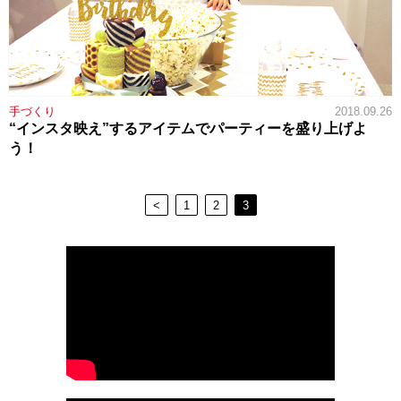
手づくり
2018.09.26
“インスタ映え”するアイテムでパーティーを盛り上げよ
う！
<
1
2
3