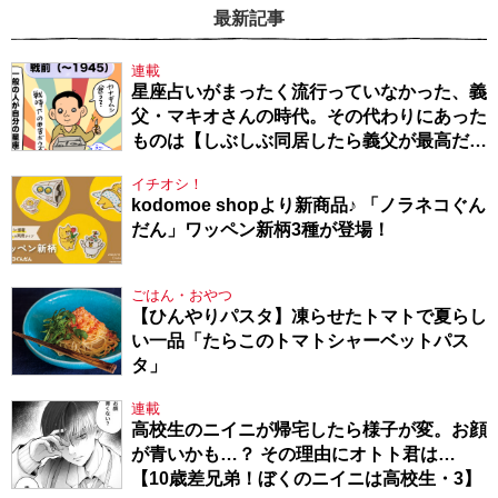
最新記事
連載
星座占いがまったく流行っていなかった、義
父・マキオさんの時代。その代わりにあった
ものは【しぶしぶ同居したら義父が最高だっ
た件・104】
イチオシ！
kodomoe shopより新商品♪ 「ノラネコぐん
だん」ワッペン新柄3種が登場！
ごはん・おやつ
【ひんやりパスタ】凍らせたトマトで夏らし
い一品「たらこのトマトシャーベットパス
タ」
連載
高校生のニイニが帰宅したら様子が変。お顔
が青いかも…？ その理由にオトト君は…
【10歳差兄弟！ぼくのニイニは高校生・3】