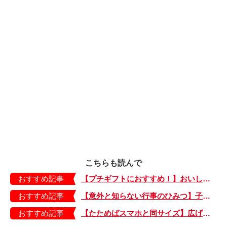
こちらも読んで
おすすめ記事
【プチギフトにおすすめ！】おいしいお茶でホッとひと息。箱がかわいい「ティーバッグ」
おすすめ記事
【意外と知らない行事のひみつ】子どもにはどう伝える？「お盆」って何だろう？
おすすめ記事
【たためばスマホと同サイズ】広げるとビビッドでジューシーな柄が目を引くコンパクトな「扇子」