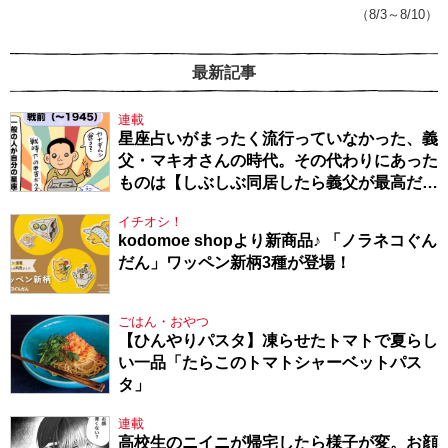
（8/3～8/10）
最新記事
連載
星座占いがまったく流行っていなかった、義
父・マキオさんの時代。その代わりにあった
ものは【しぶしぶ同居したら義父が最高だっ
た件・104】
イチオシ！
kodomoe shopより新商品♪ 「ノラネコぐん
だん」ワッペン新柄3種が登場！
ごはん・おやつ
【ひんやりパスタ】凍らせたトマトで夏らし
い一品「たらこのトマトシャーベットパス
タ」
連載
高校生のニイニが帰宅したら様子が変。お顔