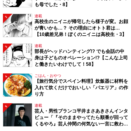
も母でした・8】
連載
2
高校生のニイニが帰宅したら様子が変。お顔
が青いかも…？ その理由にオトト君は…
【10歳差兄弟！ぼくのニイニは高校生・3】
連載
3
部長がヘッドハンティング!? でも会話の中
身は子どものオペレーション!?【こんな上司
と働きたいわけでして！58】
ごはん・おやつ
4
【旅行気分でスペイン料理】炊飯器に材料を
入れて炊くだけでおいしい「パエリア」の作
り方
連載
5
芸人・男性ブランコ平井まさあきさんインタ
ビュー「『そのままやってたら順番が回って
くるやろ』芸人仲間の何気ない一言に救われ
てきたから、頑張れる」