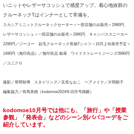
いニットやレザーサコッシュで感度アップ。着心地抜群の
クルーネックTはインナーとして常備を。
スカシアミニットクルーネックセーター＜一部店舗のみ販売＞2990円、
レザーサコッシュ＜一部店舗のみ販売＞2990円、キャンバススニーカー
2290円／ジーユー 起毛クルーネック長袖Tシャツ＜10月上旬発売予定＞
1490円（無印良品）／無印良品 銀座 ワイドストレートジーンズ3990円
／ユニクロ
撮影／草間智博 スタイリング／玄長なおこ ヘアメイク／片岡順子
編集協力／有馬美穂（kodomoe2024年10月号掲載）
kodomoe10月号では他にも、「旅行」や「授業
参観」「発表会」などのシーン別パパコーデをご
紹介しています。