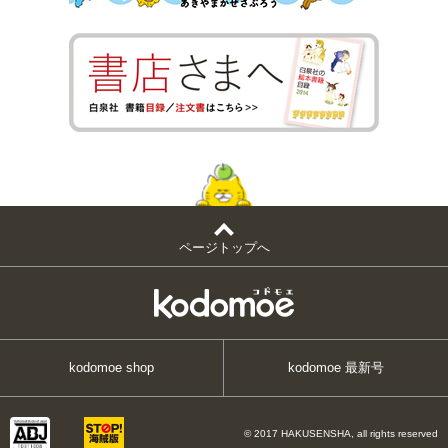
ページトップへ
kodomoe shop
kodomoe 最新号
© 2017 HAKUSENSHA, all rights reserved