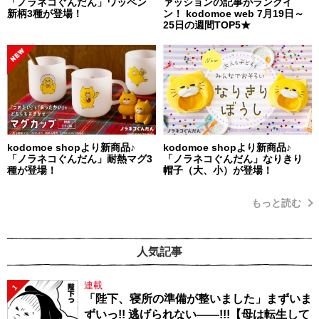
「ノラネコぐんだん」ワッペン
ァッションの記事がランクイ
新柄3種が登場！
ン！ kodomoe web 7月19日～
25日の週間TOP5★
kodomoe shopより新商品♪
kodomoe shopより新商品♪
「ノラネコぐんだん」耐熱マグ3
「ノラネコぐんだん」なりきり
種が登場！
帽子（大、小）が登場！
もっと読む
人気記事
連載
1
「陛下、寝所の準備が整いました」まずいま
ずいっ!! 逃げられない――!!!【母は転生して