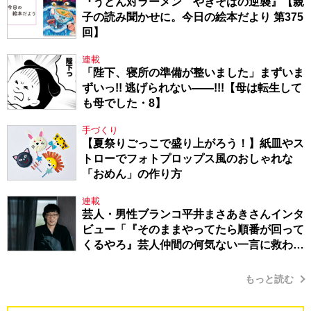
『うどん対ラーメン やきそばの逆襲』【親
子の読み聞かせに。今日の絵本だより 第375
回】
連載
「陛下、寝所の準備が整いました」まずいま
ずいっ!! 逃げられない――!!!【母は転生して
も母でした・8】
手づくり
【夏祭りごっこで盛り上がろう！】紙皿やス
トローでフォトプロップス風のおしゃれな
「おめん」の作り方
連載
芸人・男性ブランコ平井まさあきさんインタ
ビュー「『そのままやってたら順番が回って
くるやろ』芸人仲間の何気ない一言に救われ
てきたから、頑張れる」
もっと読む