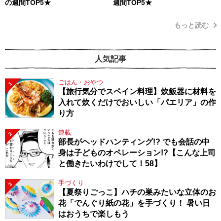
の週間TOP5★
週間TOP5★
もっと読む
人気記事
ごはん・おやつ
1
【旅行気分でスペイン料理】炊飯器に材料を
入れて炊くだけでおいしい「パエリア」の作
り方
連載
2
部長がヘッドハンティング!? でも会話の中
身は子どものオペレーション!?【こんな上司
と働きたいわけでして！58】
手づくり
3
【夏祭りごっこ】ハチの巣みたいな立体のお
花「でんぐり紙の花」を手づくり！ 暑い日
はおうちで楽しもう