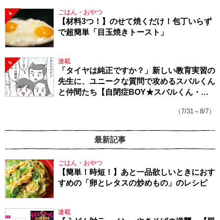
ごはん・おやつ
4
【材料3つ！】のせて焼くだけ！包丁いらず
で超簡単「目玉焼きトースト」
連載
5
「タイヤは純正ですか？」新しい教育実習の
先生に、ユニークな質問で攻めるスバルくん
と仲間たち【自閉症BOY★スバルくん・
143】
（7/31～8/7）
最新記事
ごはん・おやつ
【簡単！時短！】あと一品欲しいときにおす
すめの「卵とレタスの炒めもの」のレシピ
連載