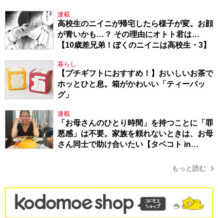
連載
高校生のニイニが帰宅したら様子が変。お顔
が青いかも…？ その理由にオトト君は…
【10歳差兄弟！ぼくのニイニは高校生・3】
暮らし
【プチギフトにおすすめ！】おいしいお茶で
ホッとひと息。箱がかわいい「ティーバッ
グ」
連載
「お母さんのひとり時間」を持つことに「罪
悪感」は不要。家族を頼れないときは、お母
さん同士で助け合いたい【タベコト in
Berlin・130】
もっと読む