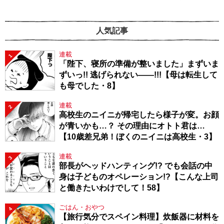
人気記事
連載
1
「陛下、寝所の準備が整いました」まずいま
ずいっ!! 逃げられない――!!!【母は転生して
も母でした・8】
連載
2
高校生のニイニが帰宅したら様子が変。お顔
が青いかも…？ その理由にオトト君は…
【10歳差兄弟！ぼくのニイニは高校生・3】
連載
3
部長がヘッドハンティング!? でも会話の中
身は子どものオペレーション!?【こんな上司
と働きたいわけでして！58】
ごはん・おやつ
4
【旅行気分でスペイン料理】炊飯器に材料を