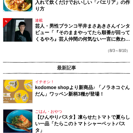
入れて炊くだけでおいしい「パエリア」の作
り方
連載
5
芸人・男性ブランコ平井まさあきさんインタ
ビュー「『そのままやってたら順番が回って
くるやろ』芸人仲間の何気ない一言に救われ
てきたから、頑張れる」
（8/3～8/10）
最新記事
イチオシ！
kodomoe shopより新商品♪ 「ノラネコぐん
だん」ワッペン新柄3種が登場！
ごはん・おやつ
【ひんやりパスタ】凍らせたトマトで夏らし
い一品「たらこのトマトシャーベットパス
タ」