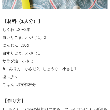
【材料（1人分）】
ちくわ…2〜3本
白いりごま…小さじ1／2
にんじん…30g
白すりごま…小さじ1
サラダ油…小さじ1
A
みりん…小さじ2、しょうゆ…小さじ1
塩…少々
ごはん…茶碗1杯分
【作り方】
1、
ちくわは7mmの輪切りにする。フライパンにサラダ油を