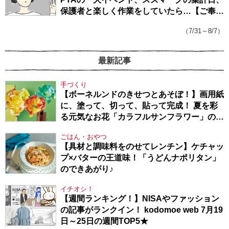
保護者と楽しく作業をしていたら…【ご奉仕
戦隊★PTA・19】
（7/31～8/7）
最新記事
手づくり
【ボーネルンドのきせつとあそぼ！】画用紙
に、塗って、切って、貼って完成！ 夏を彩
る元気なお花「カラフルサンフラワー」の作
り方
ごはん・おやつ
【具材と調味料をのせてレンチン】ケチャッ
プ×バターの王道味！「うどんナポリタン」
のできあがり♪
イチオシ！
【週間ランキング！】NISAやファッション
の記事がランクイン！ kodomoe web 7月19
日～25日の週間TOP5★