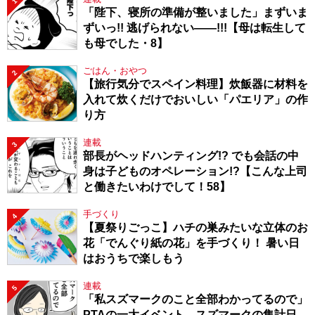
1
「陛下、寝所の準備が整いました」まずいま
ずいっ!! 逃げられない――!!!【母は転生して
も母でした・8】
ごはん・おやつ
2
【旅行気分でスペイン料理】炊飯器に材料を
入れて炊くだけでおいしい「パエリア」の作
り方
連載
3
部長がヘッドハンティング!? でも会話の中
身は子どものオペレーション!?【こんな上司
と働きたいわけでして！58】
手づくり
4
【夏祭りごっこ】ハチの巣みたいな立体のお
花「でんぐり紙の花」を手づくり！ 暑い日
はおうちで楽しもう
連載
5
「私スズマークのこと全部わかってるので」
PTAの一大イベント、スズマークの集計日、