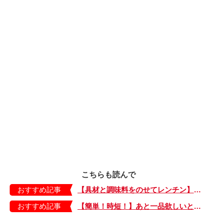
こちらも読んで
おすすめ記事
【具材と調味料をのせてレンチン】ケチャップ×バターの王道味！「うどんナポリタン」のできあがり♪
おすすめ記事
【簡単！時短！】あと一品欲しいときにおすすめの「卵とレタスの炒めもの」のレシピ