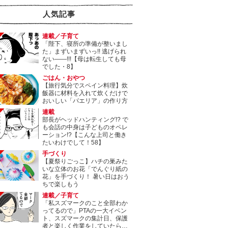
人気記事
連載／子育て
「陛下、寝所の準備が整いまし
た」まずいまずいっ!! 逃げられ
ない――!!!【母は転生しても母
でした・8】
ごはん・おやつ
【旅行気分でスペイン料理】炊
飯器に材料を入れて炊くだけで
おいしい「パエリア」の作り方
連載
部長がヘッドハンティング!? で
も会話の中身は子どものオペレ
ーション!?【こんな上司と働き
たいわけでして！58】
手づくり
【夏祭りごっこ】ハチの巣みた
いな立体のお花「でんぐり紙の
花」を手づくり！ 暑い日はおう
ちで楽しもう
連載／子育て
「私スズマークのこと全部わか
ってるので」PTAの一大イベン
ト、スズマークの集計日、保護
者と楽しく作業をしていたら…