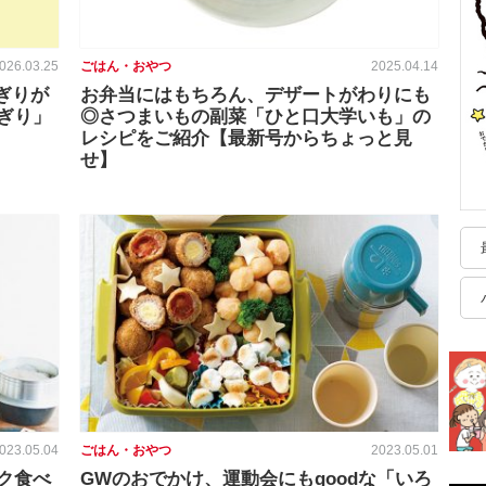
026.03.25
ごはん・おやつ
2025.04.14
ぎりが
お弁当にはもちろん、デザートがわりにも
ぎり」
◎さつまいもの副菜「ひと口大学いも」の
レシピをご紹介【最新号からちょっと見
せ】
023.05.04
ごはん・おやつ
2023.05.01
ク食べ
GWのおでかけ、運動会にもgoodな「いろ