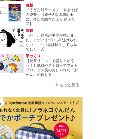
連載
『うどん対ラーメン やきそば
の逆襲』【親子の読み聞かせ
に。今日の絵本だより 第375
回】
連載
「陛下、寝所の準備が整いまし
た」まずいまずいっ!! 逃げられ
ない――!!!【母は転生しても母
でした・8】
手づくり
【夏祭りごっこで盛り上がろ
う！】紙皿やストローでフォト
プロップス風のおしゃれな「お
めん」の作り方
もっと見る