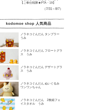
【ご奉仕戦隊★PTA・19】
（7/31～8/7）
kodomoe shop 人気商品
ノラネコぐんだん タンブラー
うみ
ノラネコぐんだん フロートグラ
ス うみ
ノラネコぐんだん デザートグラ
ス うみ
ノラネコぐんだん ぬいぐるみ
ワンワンちゃん
ノラネコぐんだん 2枚組フェ
イスタオル うみ