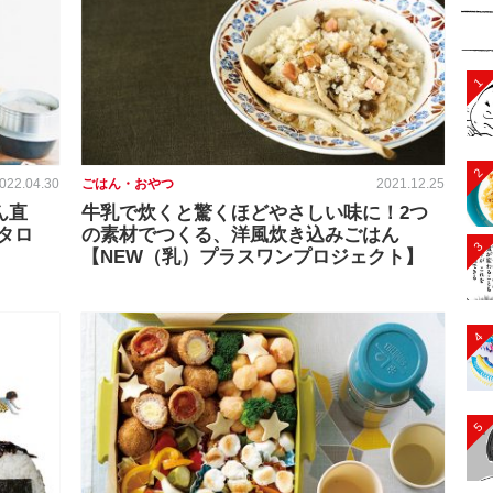
1
2
022.04.30
ごはん・おやつ
2021.12.25
ん直
牛乳で炊くと驚くほどやさしい味に！2つ
タロ
の素材でつくる、洋風炊き込みごはん
3
【NEW（乳）プラスワンプロジェクト】
4
5