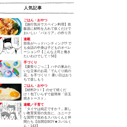
人気記事
ごはん・おやつ
【旅行気分でスペイン料理】炊
飯器に材料を入れて炊くだけで
おいしい「パエリア」の作り方
連載
部長がヘッドハンティング!? で
も会話の中身は子どものオペレ
ーション!?【こんな上司と働き
たいわけでして！58】
手づくり
【夏祭りごっこ】ハチの巣みた
いな立体のお花「でんぐり紙の
花」を手づくり！ 暑い日はおう
ちで楽しもう
ごはん・おやつ
【材料3つ！】のせて焼くだ
け！包丁いらずで超簡単「目玉
焼きトースト」
連載／子育て
「タイヤは純正ですか？」新し
い教育実習の先生に、ユニーク
な質問で攻めるスバルくんと仲
間たち【自閉症BOY★スバルく
ん・143】