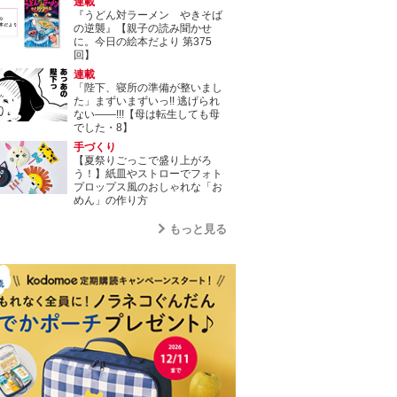
連載
『うどん対ラーメン やきそば
の逆襲』【親子の読み聞かせ
に。今日の絵本だより 第375
回】
連載
「陛下、寝所の準備が整いまし
た」まずいまずいっ!! 逃げられ
ない――!!!【母は転生しても母
でした・8】
手づくり
【夏祭りごっこで盛り上がろ
う！】紙皿やストローでフォト
プロップス風のおしゃれな「お
めん」の作り方
もっと見る