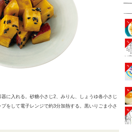
1
2
3
4
熱容器に入れる。砂糖小さじ2、みりん、しょうゆ各小さじ
ップをして電子レンジで約3分加熱する。黒いりごま小さ
5