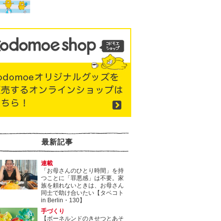
最新記事
連載
「お母さんのひとり時間」を持
つことに「罪悪感」は不要。家
族を頼れないときは、お母さん
同士で助け合いたい【タベコト
in Berlin・130】
手づくり
【ボーネルンドのきせつとあそ