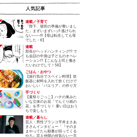
人気記事
連載／子育て
「陛下、寝所の準備が整いまし
た」まずいまずいっ!! 逃げられ
ない――!!!【母は転生しても母
でした・8】
連載
部長がヘッドハンティング!? で
も会話の中身は子どものオペレ
ーション!?【こんな上司と働き
たいわけでして！58】
ごはん・おやつ
【旅行気分でスペイン料理】炊
飯器に材料を入れて炊くだけで
おいしい「パエリア」の作り方
手づくり
【夏祭りごっこ】ハチの巣みた
いな立体のお花「でんぐり紙の
花」を手づくり！ 暑い日はおう
ちで楽しもう
連載／暮らし
芸人・男性ブランコ平井まさあ
きさんインタビュー「『そのま
まやってたら順番が回ってくる
やろ』芸人仲間の何気ない一言