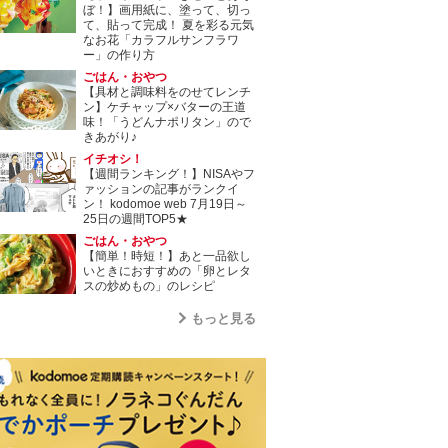
ぼ！】画用紙に、塗って、切っ
て、貼って完成！ 夏を彩る元気
なお花「カラフルサンフラワ
ー」の作り方
ごはん・おやつ
【具材と調味料をのせてレンチ
ン】ケチャップ×バターの王道
味！「うどんナポリタン」ので
きあがり♪
イチオシ！
【週間ランキング！】NISAやフ
ァッションの記事がランクイ
ン！ kodomoe web 7月19日～
25日の週間TOP5★
ごはん・おやつ
【簡単！時短！】あと一品欲し
いときにおすすめの「卵とレタ
スの炒めもの」のレシピ
もっと見る