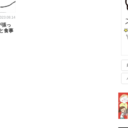
023.08.14
が張っ
と食事