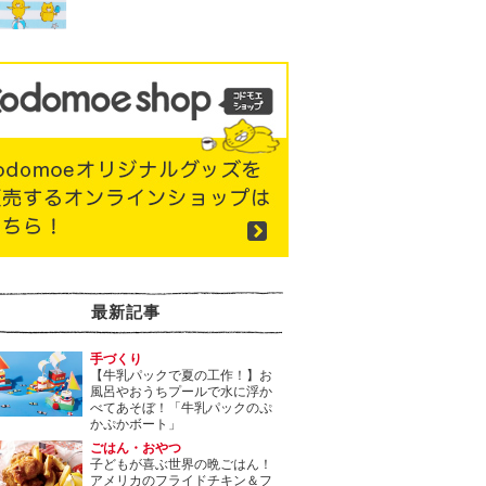
最新記事
手づくり
【牛乳パックで夏の工作！】お
風呂やおうちプールで水に浮か
べてあそぼ！「牛乳パックのぷ
かぷかボート」
ごはん・おやつ
子どもが喜ぶ世界の晩ごはん！
アメリカのフライドチキン＆フ