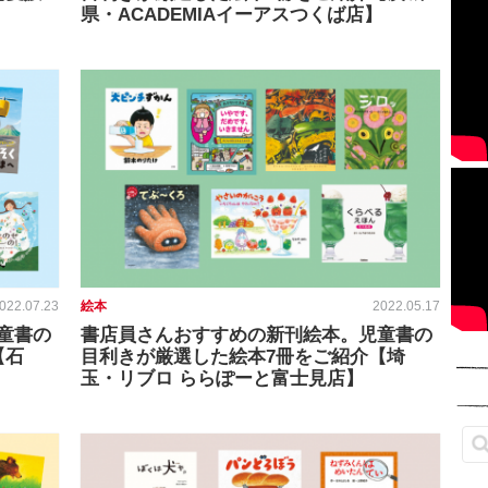
県・ACADEMIAイーアスつくば店】
022.07.23
絵本
2022.05.17
童書の
書店員さんおすすめの新刊絵本。児童書の
【石
目利きが厳選した絵本7冊をご紹介【埼
玉・リブロ ららぽーと富士見店】