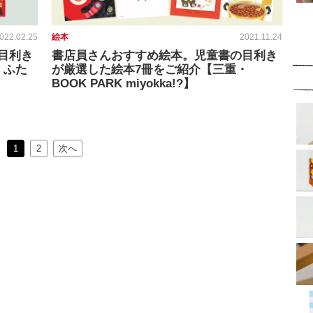
022.02.25
絵本
2021.11.24
目利き
書店員さんおすすめ絵本。児童書の目利き
・ふた
が厳選した絵本7冊をご紹介【三重・
BOOK PARK miyokka!?】
1
2
次へ