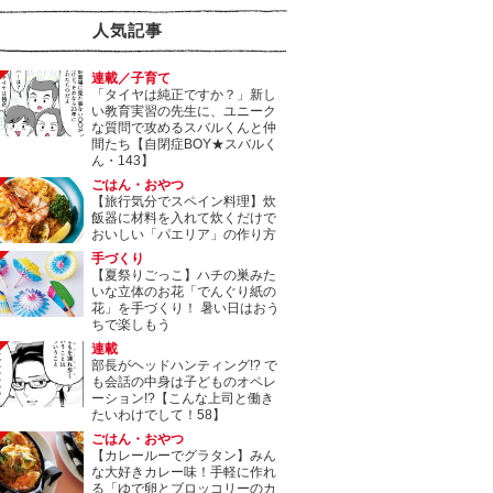
人気記事
連載／子育て
「タイヤは純正ですか？」新し
い教育実習の先生に、ユニーク
な質問で攻めるスバルくんと仲
間たち【自閉症BOY★スバルく
ん・143】
ごはん・おやつ
【旅行気分でスペイン料理】炊
飯器に材料を入れて炊くだけで
おいしい「パエリア」の作り方
手づくり
【夏祭りごっこ】ハチの巣みた
いな立体のお花「でんぐり紙の
花」を手づくり！ 暑い日はおう
ちで楽しもう
連載
部長がヘッドハンティング!? で
も会話の中身は子どものオペレ
ーション!?【こんな上司と働き
たいわけでして！58】
ごはん・おやつ
【カレールーでグラタン】みん
な大好きカレー味！手軽に作れ
る「ゆで卵とブロッコリーのカ