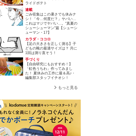
ライドポテト
連載
ごみ収集はこの暑さでも休みナ
シ！「今…何度だ？」ヤバい…
これはマジでヤバい…。“真夏の
シューシューマン”篇【シューシ
ューマン・17】
カラダ・ココロ
【足の大きさを正しく測る】子
どもの靴の最適サイズは？ 月に
1回は測り直そう！
手づくり
【自由研究にもおすすめ！】
「虹色うちわ」作ってみまし
た！ 夏休みの工作に最＆高♪・
編集部スタッフイチオシ！
もっと見る