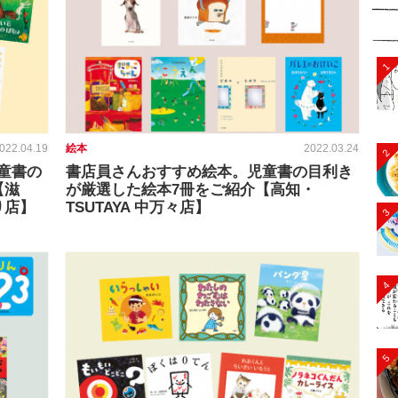
1
022.04.19
絵本
2022.03.24
2
童書の
書店員さんおすすめ絵本。児童書の目利き
【滋
が厳選した絵本7冊をご紹介【高知・
り店】
TSUTAYA 中万々店】
3
4
5