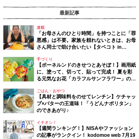
最新記事
連載
「お母さんのひとり時間」を持つことに「罪
悪感」は不要。家族を頼れないときは、お母
さん同士で助け合いたい【タベコト in
Berlin・130】
手づくり
【ボーネルンドのきせつとあそぼ！】画用紙
に、塗って、切って、貼って完成！ 夏を彩
る元気なお花「カラフルサンフラワー」の作
り方
ごはん・おやつ
【具材と調味料をのせてレンチン】ケチャッ
プ×バターの王道味！「うどんナポリタン」
のできあがり♪
イチオシ！
【週間ランキング！】NISAやファッション
の記事がランクイン！ kodomoe web 7月19