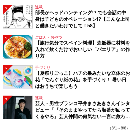
連載
2
部長がヘッドハンティング!? でも会話の中
身は子どものオペレーション!?【こんな上司
と働きたいわけでして！58】
ごはん・おやつ
3
【旅行気分でスペイン料理】炊飯器に材料を
入れて炊くだけでおいしい「パエリア」の作
り方
手づくり
4
【夏祭りごっこ】ハチの巣みたいな立体のお
花「でんぐり紙の花」を手づくり！ 暑い日
はおうちで楽しもう
連載
5
芸人・男性ブランコ平井まさあきさんインタ
ビュー「『そのままやってたら順番が回って
くるやろ』芸人仲間の何気ない一言に救われ
てきたから、頑張れる」
（8/1～8/8）