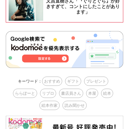
又吉直樹さん「『ぐりとぐら』が好
きすぎて、コントにしたことがあり
ます」
キーワード：
おすすめ
ギフト
プレゼント
ららぽーと
リブロ
書店員さん
本屋
絵本
絵本作家
読み聞かせ