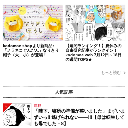
kodomoe shopより新商品♪
【週間ランキング！】夏休みの
「ノラネコぐんだん」なりきり
自由研究記事がランクイン！
帽子（大、小）が登場！
kodomoe web 7月12日～18日
の週間TOP5★
もっと読む
人気記事
連載
1
「陛下、寝所の準備が整いました」まずいま
ずいっ!! 逃げられない――!!!【母は転生して
も母でした・8】