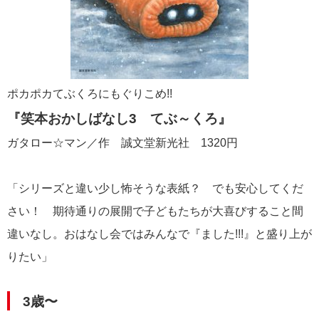
ポカポカてぶくろにもぐりこめ!!
『笑本おかしばなし3 てぶ～くろ』
ガタロー☆マン／作 誠文堂新光社 1320円
「シリーズと違い少し怖そうな表紙？ でも安心してくだ
さい！ 期待通りの展開で子どもたちが大喜びすること間
違いなし。おはなし会ではみんなで『ました!!!』と盛り上が
りたい」
3歳〜