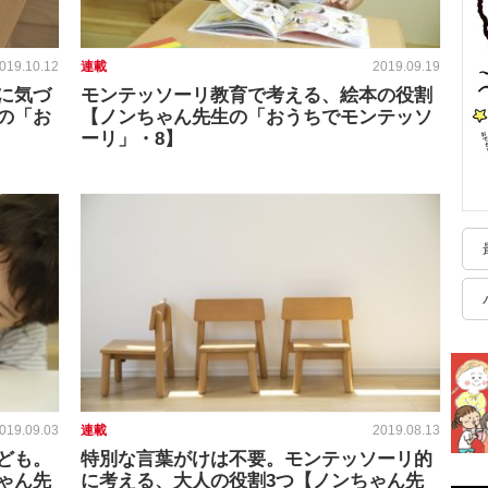
019.10.12
連載
2019.09.19
に気づ
モンテッソーリ教育で考える、絵本の役割
の「お
【ノンちゃん先生の「おうちでモンテッソ
ーリ」・8】
019.09.03
連載
2019.08.13
ども。
特別な言葉がけは不要。モンテッソーリ的
ゃん先
に考える、大人の役割3つ【ノンちゃん先