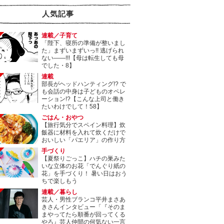
人気記事
連載／子育て
「陛下、寝所の準備が整いまし
た」まずいまずいっ!! 逃げられ
ない――!!!【母は転生しても母
でした・8】
連載
部長がヘッドハンティング!? で
も会話の中身は子どものオペレ
ーション!?【こんな上司と働き
たいわけでして！58】
ごはん・おやつ
【旅行気分でスペイン料理】炊
飯器に材料を入れて炊くだけで
おいしい「パエリア」の作り方
手づくり
【夏祭りごっこ】ハチの巣みた
いな立体のお花「でんぐり紙の
花」を手づくり！ 暑い日はおう
ちで楽しもう
連載／暮らし
芸人・男性ブランコ平井まさあ
きさんインタビュー「『そのま
まやってたら順番が回ってくる
やろ』芸人仲間の何気ない一言