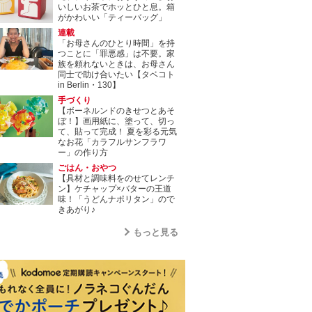
いしいお茶でホッとひと息。箱
がかわいい「ティーバッグ」
連載
「お母さんのひとり時間」を持
つことに「罪悪感」は不要。家
族を頼れないときは、お母さん
同士で助け合いたい【タベコト
in Berlin・130】
手づくり
【ボーネルンドのきせつとあそ
ぼ！】画用紙に、塗って、切っ
て、貼って完成！ 夏を彩る元気
なお花「カラフルサンフラワ
ー」の作り方
ごはん・おやつ
【具材と調味料をのせてレンチ
ン】ケチャップ×バターの王道
味！「うどんナポリタン」ので
きあがり♪
もっと見る