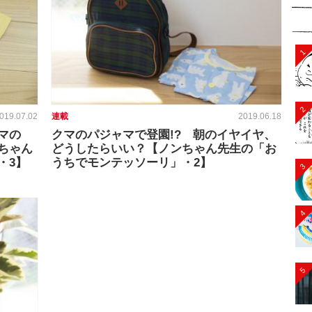
1
2
019.07.02
連載
2019.06.18
マの
クマのパジャマで登園!? 朝のイヤイヤ、
ちゃん
どうしたらいい？【ノンちゃん先生の「お
・3】
うちでモンテッソーリ」・2】
3
4
5