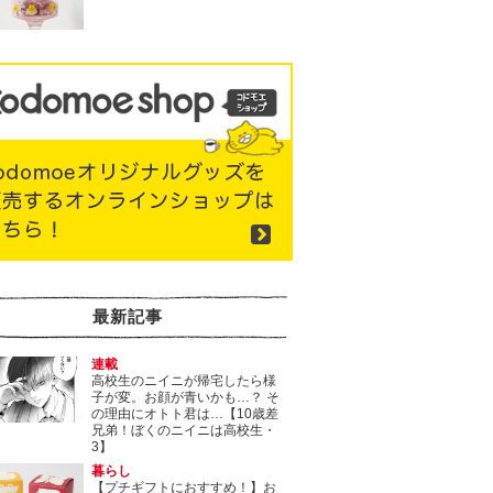
最新記事
連載
高校生のニイニが帰宅したら様
子が変。お顔が青いかも…？ そ
の理由にオトト君は…【10歳差
兄弟！ぼくのニイニは高校生・
3】
暮らし
【プチギフトにおすすめ！】お