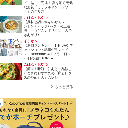
て、貼って完成！ 夏を彩る元気
なお花「カラフルサンフラワ
ー」の作り方
ごはん・おやつ
【具材と調味料をのせてレンチ
ン】ケチャップ×バターの王道
味！「うどんナポリタン」ので
きあがり♪
イチオシ！
【週間ランキング！】NISAやフ
ァッションの記事がランクイ
ン！ kodomoe web 7月19日～
25日の週間TOP5★
ごはん・おやつ
【簡単！時短！】あと一品欲し
いときにおすすめの「卵とレタ
スの炒めもの」のレシピ
もっと見る