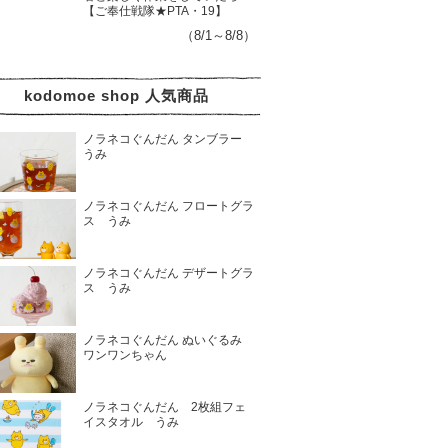
【ご奉仕戦隊★PTA・19】
（8/1～8/8）
kodomoe shop 人気商品
ノラネコぐんだん タンブラー
うみ
ノラネコぐんだん フロートグラ
ス うみ
ノラネコぐんだん デザートグラ
ス うみ
ノラネコぐんだん ぬいぐるみ
ワンワンちゃん
ノラネコぐんだん 2枚組フェ
イスタオル うみ