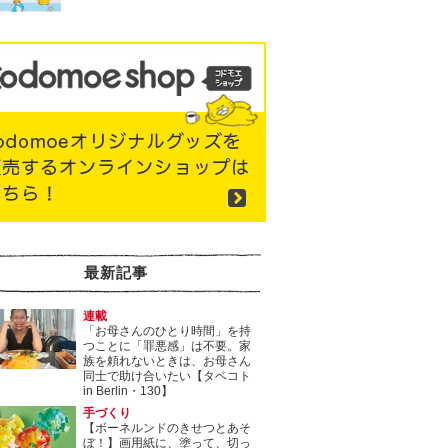
最新記事
連載
「お母さんのひとり時間」を持
つことに「罪悪感」は不要。家
族を頼れないときは、お母さん
同士で助け合いたい【タベコト
in Berlin・130】
手づくり
【ボーネルンドのきせつとあそ
ぼ！】画用紙に、塗って、切っ