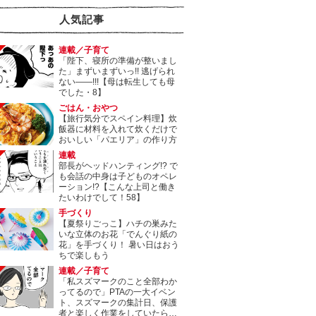
人気記事
連載／子育て
「陛下、寝所の準備が整いまし
た」まずいまずいっ!! 逃げられ
ない――!!!【母は転生しても母
でした・8】
ごはん・おやつ
【旅行気分でスペイン料理】炊
飯器に材料を入れて炊くだけで
おいしい「パエリア」の作り方
連載
部長がヘッドハンティング!? で
も会話の中身は子どものオペレ
ーション!?【こんな上司と働き
たいわけでして！58】
手づくり
【夏祭りごっこ】ハチの巣みた
いな立体のお花「でんぐり紙の
花」を手づくり！ 暑い日はおう
ちで楽しもう
連載／子育て
「私スズマークのこと全部わか
ってるので」PTAの一大イベン
ト、スズマークの集計日、保護
者と楽しく作業をしていたら…