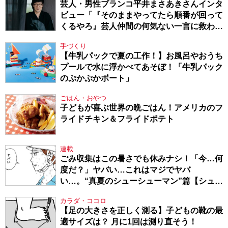
芸人・男性ブランコ平井まさあきさんインタ
ビュー「『そのままやってたら順番が回って
くるやろ』芸人仲間の何気ない一言に救われ
てきたから、頑張れる」
手づくり
【牛乳パックで夏の工作！】お風呂やおうち
プールで水に浮かべてあそぼ！「牛乳パック
のぷかぷかボート」
ごはん・おやつ
子どもが喜ぶ世界の晩ごはん！アメリカのフ
ライドチキン＆フライドポテト
連載
ごみ収集はこの暑さでも休みナシ！「今…何
度だ？」ヤバい…これはマジでヤバ
い…。“真夏のシューシューマン”篇【シュー
シューマン・17】
カラダ・ココロ
【足の大きさを正しく測る】子どもの靴の最
適サイズは？ 月に1回は測り直そう！