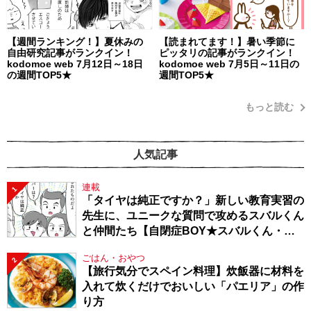
【週間ランキング！】夏休みの
【読まれてます！】暑い季節に
自由研究記事がランクイン！
ピッタリの記事がランクイン！
kodomoe web 7月12日～18日
kodomoe web 7月5日～11日の
の週間TOP5★
週間TOP5★
もっと読む
人気記事
連載
1
「タイヤは純正ですか？」新しい教育実習の
先生に、ユニークな質問で攻めるスバルくん
と仲間たち【自閉症BOY★スバルくん・
143】
ごはん・おやつ
2
【旅行気分でスペイン料理】炊飯器に材料を
入れて炊くだけでおいしい「パエリア」の作
り方