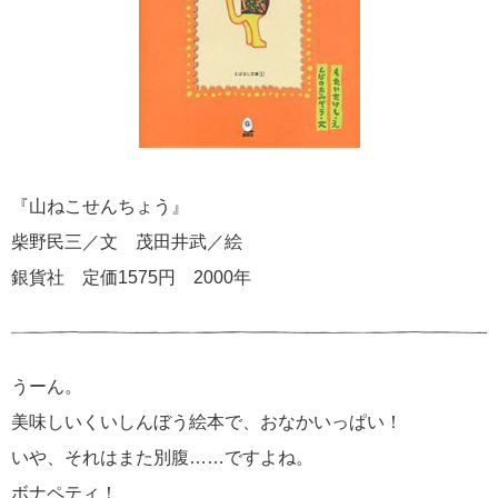
『山ねこせんちょう』
柴野民三／文 茂田井武／絵
銀貨社 定価1575円 2000年
うーん。
美味しいくいしんぼう絵本で、おなかいっぱい！
いや、それはまた別腹……ですよね。
ボナペティ！