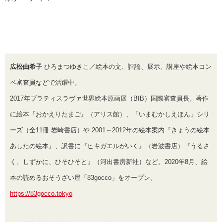
広松由希子
ひろまつゆきこ／絵本の文、評論、展示、講座や絵本コン
ペ審査員などで活躍中。
2017年ブラティスラヴァ世界絵本原画展（BIB）国際審査員長。著作
に絵本『おかえりたまご』（アリス館）、「いまむかしえほん」シリ
ーズ（全11冊 岩崎書店）や 2001～2012年の絵本案内『きょうの絵本
あしたの絵本』、訳書に『ヒキガエルがいく』（岩波書店）『うるさ
く、しずかに、ひそひそと』（河出書房新社）など。2020年8月、絵
本の読めるおそうざい屋「83gocco」をオープン。
https://83gocco.tokyo