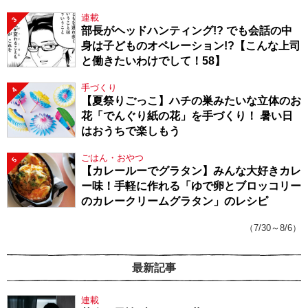
連載
3
部長がヘッドハンティング!? でも会話の中
身は子どものオペレーション!?【こんな上司
と働きたいわけでして！58】
手づくり
4
【夏祭りごっこ】ハチの巣みたいな立体のお
花「でんぐり紙の花」を手づくり！ 暑い日
はおうちで楽しもう
ごはん・おやつ
5
【カレールーでグラタン】みんな大好きカレ
ー味！手軽に作れる「ゆで卵とブロッコリー
のカレークリームグラタン」のレシピ
（7/30～8/6）
最新記事
連載