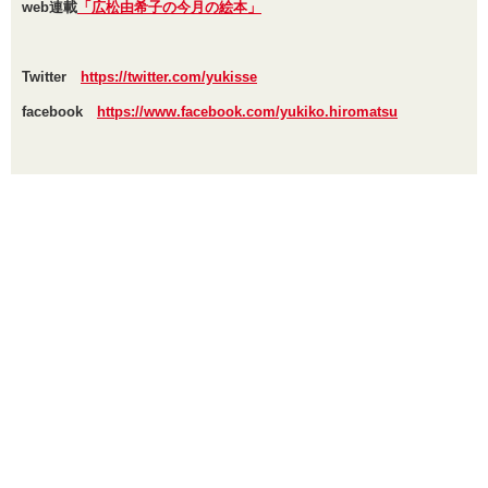
web連載
「広松由希子の今月の絵本」
Twitter
https://twitter.com/yukisse
facebook
https://www.facebook.com/yukiko.hiromatsu