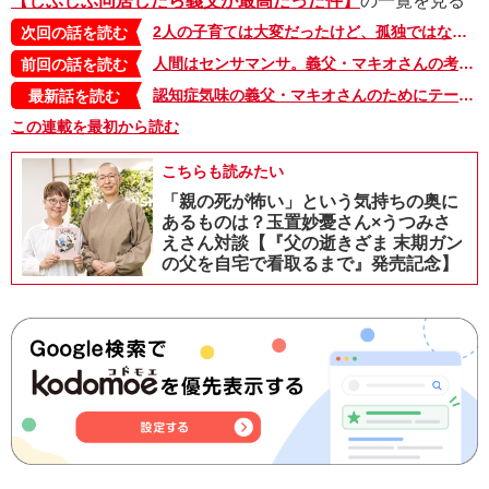
【しぶしぶ同居したら義父が最高だった件】
の一覧を見る
2人の子育ては大変だったけど、孤独ではなかった…!? 昔の写真を見て気が付いたこと【しぶしぶ同居したら義父が最高だった件・101】
次回の話を読む
人間はセンサマンサ。義父・マキオさんの考え方の基本になるもの【しぶしぶ同居したら義父が最高だった件・99】
前回の話を読む
認知症気味の義父・マキオさんのためにテーブルに置いた味噌汁がいつの間にか…【しぶしぶ同居したら義父が最高だった件・103】
最新話を読む
この連載を最初から読む
こちらも読みたい
「親の死が怖い」という気持ちの奥に
あるものは？玉置妙憂さん×うつみさ
えさん対談【『父の逝きざま 末期ガン
の父を自宅で看取るまで』発売記念】