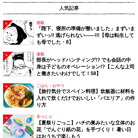
人気記事
連載
1
「陛下、寝所の準備が整いました」まずいま
ずいっ!! 逃げられない――!!!【母は転生して
も母でした・8】
連載
2
部長がヘッドハンティング!? でも会話の中
身は子どものオペレーション!?【こんな上司
と働きたいわけでして！58】
ごはん・おやつ
3
【旅行気分でスペイン料理】炊飯器に材料を
入れて炊くだけでおいしい「パエリア」の作
り方
手づくり
4
【夏祭りごっこ】ハチの巣みたいな立体のお
花「でんぐり紙の花」を手づくり！ 暑い日
はおうちで楽しもう