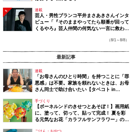
連載
5
芸人・男性ブランコ平井まさあきさんインタ
ビュー「『そのままやってたら順番が回って
くるやろ』芸人仲間の何気ない一言に救われ
てきたから、頑張れる」
（8/1～8/8）
最新記事
連載
「お母さんのひとり時間」を持つことに「罪
悪感」は不要。家族を頼れないときは、お母
さん同士で助け合いたい【タベコト in
Berlin・130】
手づくり
【ボーネルンドのきせつとあそぼ！】画用紙
に、塗って、切って、貼って完成！ 夏を彩
る元気なお花「カラフルサンフラワー」の作
り方
ごはん・おやつ