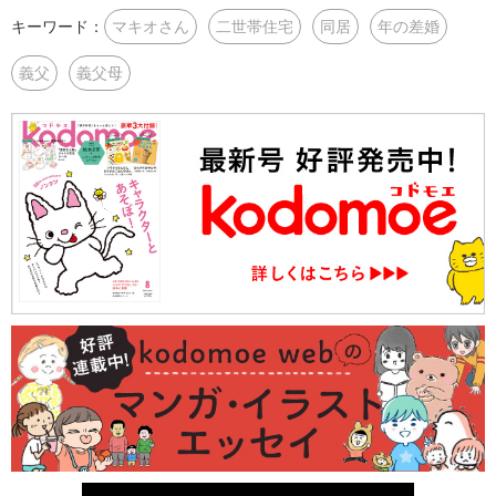
キーワード：
マキオさん
二世帯住宅
同居
年の差婚
義父
義父母