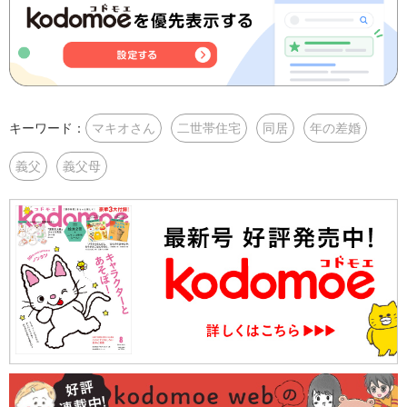
キーワード：
マキオさん
二世帯住宅
同居
年の差婚
義父
義父母