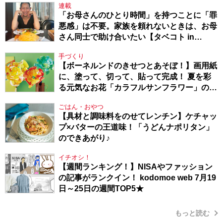
連載
「お母さんのひとり時間」を持つことに「罪
悪感」は不要。家族を頼れないときは、お母
さん同士で助け合いたい【タベコト in
Berlin・130】
手づくり
【ボーネルンドのきせつとあそぼ！】画用紙
に、塗って、切って、貼って完成！ 夏を彩
る元気なお花「カラフルサンフラワー」の作
り方
ごはん・おやつ
【具材と調味料をのせてレンチン】ケチャッ
プ×バターの王道味！「うどんナポリタン」
のできあがり♪
イチオシ！
【週間ランキング！】NISAやファッション
の記事がランクイン！ kodomoe web 7月19
日～25日の週間TOP5★
もっと読む