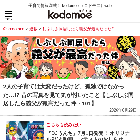
子育て情報満載！ kodomoe （コドモエ）web
kodomoe
連載
しぶしぶ同居したら義父が最高だった件
2人の子育ては大変だったけど、孤独ではなかっ
た…!? 昔の写真を見て気が付いたこと【しぶしぶ同
居したら義父が最高だった件・101】
2026年6月29日
こちらも読みたい
『DJうんち』7月1日発売！ オリジナ
ルPV＆動画コンテストのおしらせ