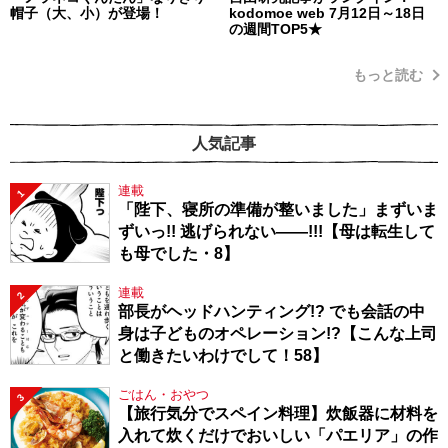
帽子（大、小）が登場！
kodomoe web 7月12日～18日
の週間TOP5★
もっと読む
人気記事
連載
1
「陛下、寝所の準備が整いました」まずいま
ずいっ!! 逃げられない――!!!【母は転生して
も母でした・8】
連載
2
部長がヘッドハンティング!? でも会話の中
身は子どものオペレーション!?【こんな上司
と働きたいわけでして！58】
ごはん・おやつ
3
【旅行気分でスペイン料理】炊飯器に材料を
入れて炊くだけでおいしい「パエリア」の作