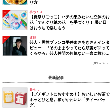
り方
手づくり
4
【夏祭りごっこ】ハチの巣みたいな立体のお
花「でんぐり紙の花」を手づくり！ 暑い日
はおうちで楽しもう
連載
5
芸人・男性ブランコ平井まさあきさんインタ
ビュー「『そのままやってたら順番が回って
くるやろ』芸人仲間の何気ない一言に救われ
てきたから、頑張れる」
（8/1～8/8）
最新記事
暮らし
【プチギフトにおすすめ！】おいしいお茶で
ホッとひと息。箱がかわいい「ティーバッ
グ」