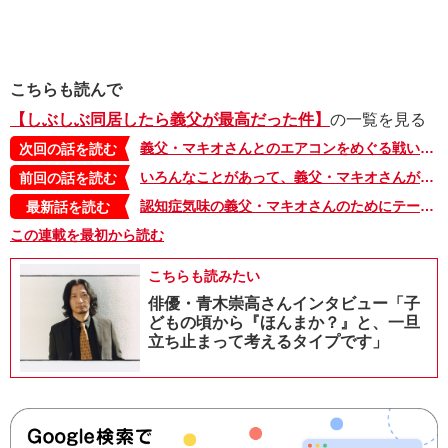
こちらも読んで
【しぶしぶ同居したら義父が最高だった件】
の一覧を見る
義父・マキオさんとのエアコンをめぐる戦い。１日に10回も繰り返す理由は…!? 【しぶしぶ同居したら義父が最高だった件・102】
次回の話を読む
いろんなことがあって、義父・マキオさんが好きな私。その理由は「何をしてくれるか」ではなくて…【しぶしぶ同居したら義父が最高だった件・100】
前回の話を読む
認知症気味の義父・マキオさんのためにテーブルに置いた味噌汁がいつの間にか…【しぶしぶ同居したら義父が最高だった件・103】
最新話を読む
この連載を最初から読む
こちらも読みたい
俳優・青木崇高さんインタビュー「子
どもの頃から『ほんまか？』と、一旦
立ち止まって考えるタイプです」