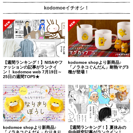
kodomoeイチオシ！
【週間ランキング！】NISAやフ
kodomoe shopより新商品♪
ァッションの記事がランクイ
「ノラネコぐんだん」耐熱マグ3
ン！ kodomoe web 7月19日～
種が登場！
25日の週間TOP5★
kodomoe shopより新商品♪
【週間ランキング！】夏休みの
「ノラネコぐんだん」なりきり
自由研究記事がランクイン！