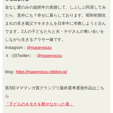
金なし愛のみの超絶年の差婚して、しぶしぶ同居してみ
たら、意外にも？幸せに暮らしております。昭和初期生
まれの良き義父マキオさんを日本中に布教しようと企ん
でます。
2
人の子どもたちと夫・チゲさんの奪い合いを
しながら生きるアラサー嫁です。
Instagram：
@mageyoozu
Ｘ（旧Twitter）：
@mageyoozu
blog :
https://mageyoozu.nbblog.jp/
第3回マママンガ賞グランプリ最終選考通過作品はこち
ら
「子どものキモチを察せなかった夜」