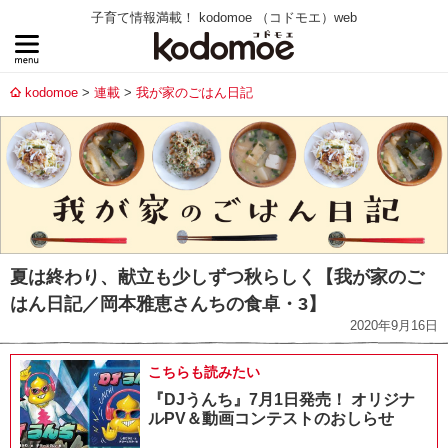
子育て情報満載！ kodomoe （コドモエ）web
kodomoe
連載
我が家のごはん日記
夏は終わり、献立も少しずつ秋らしく【我が家のご
はん日記／岡本雅恵さんちの食卓・3】
2020年9月16日
こちらも読みたい
『DJうんち』7月1日発売！ オリジナ
ルPV＆動画コンテストのおしらせ