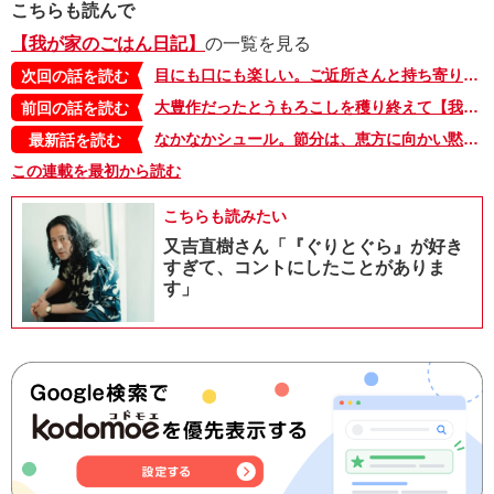
こちらも読んで
【我が家のごはん日記】
の一覧を見る
目にも口にも楽しい。ご近所さんと持ち寄りタコス会【我が家のごはん日記／岡本雅恵さんちの食卓・4】
次回の話を読む
大豊作だったとうもろこしを穫り終えて【我が家のごはん日記／岡本雅恵さんちの食卓・2】
前回の話を読む
なかなかシュール。節分は、恵方に向かい黙って丸かぶり！ 恵方巻の余った具でスパゲッティも【我が家のごはん日記／はらぺこめがねのアトリエめし】
最新話を読む
この連載を最初から読む
こちらも読みたい
又吉直樹さん「『ぐりとぐら』が好き
すぎて、コントにしたことがありま
す」