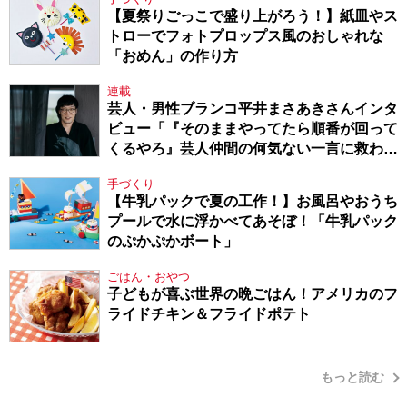
【夏祭りごっこで盛り上がろう！】紙皿やス
トローでフォトプロップス風のおしゃれな
「おめん」の作り方
連載
芸人・男性ブランコ平井まさあきさんインタ
ビュー「『そのままやってたら順番が回って
くるやろ』芸人仲間の何気ない一言に救われ
てきたから、頑張れる」
手づくり
【牛乳パックで夏の工作！】お風呂やおうち
プールで水に浮かべてあそぼ！「牛乳パック
のぷかぷかボート」
ごはん・おやつ
子どもが喜ぶ世界の晩ごはん！アメリカのフ
ライドチキン＆フライドポテト
もっと読む