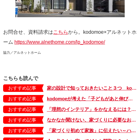
お問合せ、資料請求は
こちら
から。kodomoe×アルネットホ
ーム
https://www.alnethome.com/lp_kodomoe/
協力／アルネットホーム
こちらも読んで
おすすめ記事
家の設計で知っておきたいこと３つ kodomoe×アルネットホームの家 vol.5
おすすめ記事
kodomoeが考えた「子どもがあと伸びする家」【編集部がモデルハウスを案内する動画付】
おすすめ記事
「理想のインテリア」をかなえるには？ kodomoe×アルネットホームの家 vol.4
おすすめ記事
なかなか聞けない、家づくりに必要なお金の話 kodomoe×アルネットホームの家 vol.3
おすすめ記事
「家づくり初めて家族」に伝えたい～ハウジング会社に聞きました！ kodomoe×アルネットホームの家 vol.2