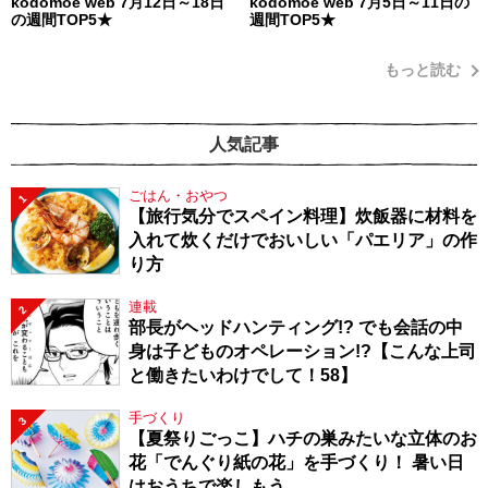
kodomoe web 7月12日～18日
kodomoe web 7月5日～11日の
の週間TOP5★
週間TOP5★
もっと読む
人気記事
ごはん・おやつ
1
【旅行気分でスペイン料理】炊飯器に材料を
入れて炊くだけでおいしい「パエリア」の作
り方
連載
2
部長がヘッドハンティング!? でも会話の中
身は子どものオペレーション!?【こんな上司
と働きたいわけでして！58】
手づくり
3
【夏祭りごっこ】ハチの巣みたいな立体のお
花「でんぐり紙の花」を手づくり！ 暑い日
はおうちで楽しもう