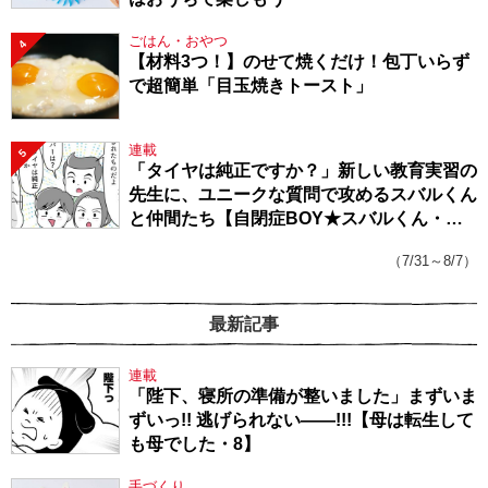
ごはん・おやつ
4
【材料3つ！】のせて焼くだけ！包丁いらず
で超簡単「目玉焼きトースト」
連載
5
「タイヤは純正ですか？」新しい教育実習の
先生に、ユニークな質問で攻めるスバルくん
と仲間たち【自閉症BOY★スバルくん・
143】
（7/31～8/7）
最新記事
連載
「陛下、寝所の準備が整いました」まずいま
ずいっ!! 逃げられない――!!!【母は転生して
も母でした・8】
手づくり