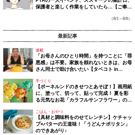
PTAの一大イベント、スズマークの集計日、
保護者と楽しく作業をしていたら…【ご奉仕
戦隊★PTA・19】
（8/1～8/8）
最新記事
連載
「お母さんのひとり時間」を持つことに「罪
悪感」は不要。家族を頼れないときは、お母
さん同士で助け合いたい【タベコト in
Berlin・130】
手づくり
【ボーネルンドのきせつとあそぼ！】画用紙
に、塗って、切って、貼って完成！ 夏を彩
る元気なお花「カラフルサンフラワー」の作
り方
ごはん・おやつ
【具材と調味料をのせてレンチン】ケチャッ
プ×バターの王道味！「うどんナポリタン」
のできあがり♪