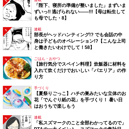
1
「陛下、寝所の準備が整いました」まずいま
ずいっ!! 逃げられない――!!!【母は転生して
も母でした・8】
連載
2
部長がヘッドハンティング!? でも会話の中
身は子どものオペレーション!?【こんな上司
と働きたいわけでして！58】
ごはん・おやつ
3
【旅行気分でスペイン料理】炊飯器に材料を
入れて炊くだけでおいしい「パエリア」の作
り方
手づくり
4
【夏祭りごっこ】ハチの巣みたいな立体のお
花「でんぐり紙の花」を手づくり！ 暑い日
はおうちで楽しもう
連載
5
「私スズマークのこと全部わかってるので」