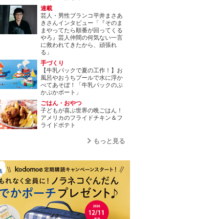
連載
芸人・男性ブランコ平井まさあ
きさんインタビュー「『そのま
まやってたら順番が回ってくる
やろ』芸人仲間の何気ない一言
に救われてきたから、頑張れ
る」
手づくり
【牛乳パックで夏の工作！】お
風呂やおうちプールで水に浮か
べてあそぼ！「牛乳パックのぷ
かぷかボート」
ごはん・おやつ
子どもが喜ぶ世界の晩ごはん！
アメリカのフライドチキン＆フ
ライドポテト
もっと見る