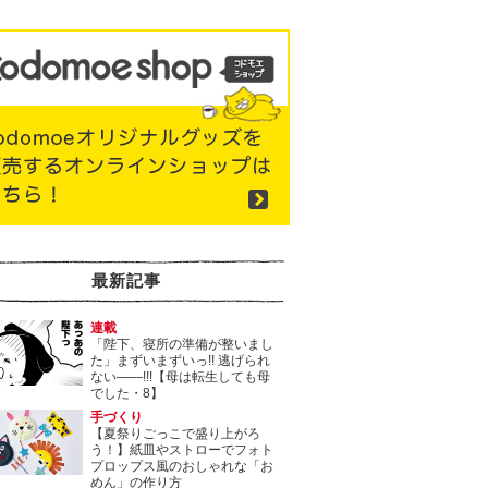
最新記事
連載
「陛下、寝所の準備が整いまし
た」まずいまずいっ!! 逃げられ
ない――!!!【母は転生しても母
でした・8】
手づくり
【夏祭りごっこで盛り上がろ
う！】紙皿やストローでフォト
プロップス風のおしゃれな「お
めん」の作り方