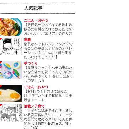
人気記事
ごはん・おやつ
【旅行気分でスペイン料理】炊
飯器に材料を入れて炊くだけで
おいしい「パエリア」の作り方
連載
部長がヘッドハンティング!? で
も会話の中身は子どものオペレ
ーション!?【こんな上司と働き
たいわけでして！58】
手づくり
【夏祭りごっこ】ハチの巣みた
いな立体のお花「でんぐり紙の
花」を手づくり！ 暑い日はおう
ちで楽しもう
ごはん・おやつ
【材料3つ！】のせて焼くだ
け！包丁いらずで超簡単「目玉
焼きトースト」
連載／子育て
「タイヤは純正ですか？」新し
い教育実習の先生に、ユニーク
な質問で攻めるスバルくんと仲
間たち【自閉症BOY★スバルく
ん・143】