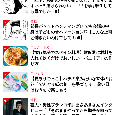
「陛下、寝所の準備が整いました」まずいま
ずいっ!! 逃げられない――!!!【母は転生して
も母でした・8】
連載
2
部長がヘッドハンティング!? でも会話の中
身は子どものオペレーション!?【こんな上司
と働きたいわけでして！58】
ごはん・おやつ
3
【旅行気分でスペイン料理】炊飯器に材料を
入れて炊くだけでおいしい「パエリア」の作
り方
手づくり
4
【夏祭りごっこ】ハチの巣みたいな立体のお
花「でんぐり紙の花」を手づくり！ 暑い日
はおうちで楽しもう
連載
5
芸人・男性ブランコ平井まさあきさんインタ
ビュー「『そのままやってたら順番が回って