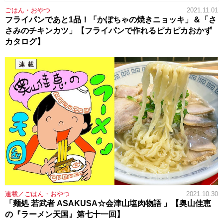
ごはん・おやつ
2021.11.01
フライパンであと1品！「かぼちゃの焼きニョッキ」＆「さ
さみのチキンカツ」【フライパンで作れるピカピカおかず
カタログ】
連載／ごはん・おやつ
2021.10.30
「麺処 若武者 ASAKUSA☆会津山塩肉物語 」【奥山佳恵
の『ラーメン天国』第七十一回】