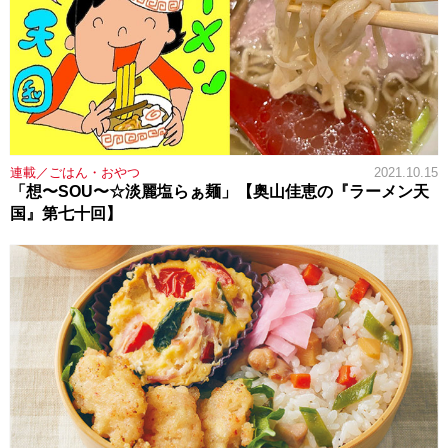
連載／ごはん・おやつ
2021.10.15
「想〜SOU〜☆淡麗塩らぁ麺」【奥山佳恵の『ラーメン天
国』第七十回】