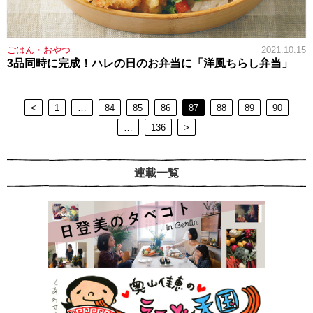
ごはん・おやつ
2021.10.15
3品同時に完成！ハレの日のお弁当に「洋風ちらし弁当」
<
1
…
84
85
86
87
88
89
90
…
136
>
連載一覧