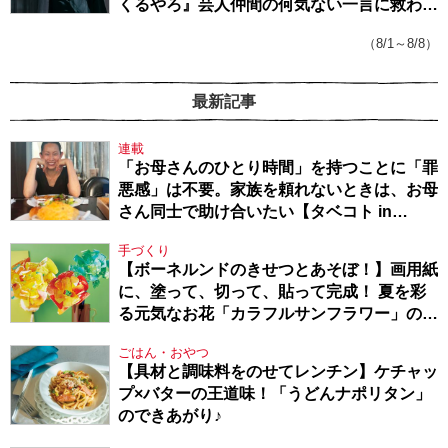
くるやろ』芸人仲間の何気ない一言に救われ
てきたから、頑張れる」
（8/1～8/8）
最新記事
連載
「お母さんのひとり時間」を持つことに「罪
悪感」は不要。家族を頼れないときは、お母
さん同士で助け合いたい【タベコト in
Berlin・130】
手づくり
【ボーネルンドのきせつとあそぼ！】画用紙
に、塗って、切って、貼って完成！ 夏を彩
る元気なお花「カラフルサンフラワー」の作
り方
ごはん・おやつ
【具材と調味料をのせてレンチン】ケチャッ
プ×バターの王道味！「うどんナポリタン」
のできあがり♪