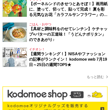
【ボーネルンドのきせつとあそぼ！】画用紙
に、塗って、切って、貼って完成！ 夏を彩
る元気なお花「カラフルサンフラワー」の作
り方
ごはん・おやつ
【具材と調味料をのせてレンチン】ケチャッ
プ×バターの王道味！「うどんナポリタン」
のできあがり♪
イチオシ！
【週間ランキング！】NISAやファッション
の記事がランクイン！ kodomoe web 7月19
日～25日の週間TOP5★
もっと読む