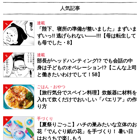
人気記事
連載
1
「陛下、寝所の準備が整いました」まずいま
ずいっ!! 逃げられない――!!!【母は転生して
も母でした・8】
連載
2
部長がヘッドハンティング!? でも会話の中
身は子どものオペレーション!?【こんな上司
と働きたいわけでして！58】
ごはん・おやつ
3
【旅行気分でスペイン料理】炊飯器に材料を
入れて炊くだけでおいしい「パエリア」の作
り方
手づくり
4
【夏祭りごっこ】ハチの巣みたいな立体のお
花「でんぐり紙の花」を手づくり！ 暑い日
はおうちで楽しもう