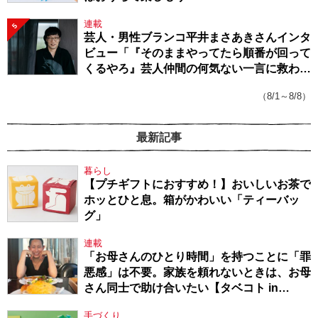
連載
5
芸人・男性ブランコ平井まさあきさんインタ
ビュー「『そのままやってたら順番が回って
くるやろ』芸人仲間の何気ない一言に救われ
てきたから、頑張れる」
（8/1～8/8）
最新記事
暮らし
【プチギフトにおすすめ！】おいしいお茶で
ホッとひと息。箱がかわいい「ティーバッ
グ」
連載
「お母さんのひとり時間」を持つことに「罪
悪感」は不要。家族を頼れないときは、お母
さん同士で助け合いたい【タベコト in
Berlin・130】
手づくり