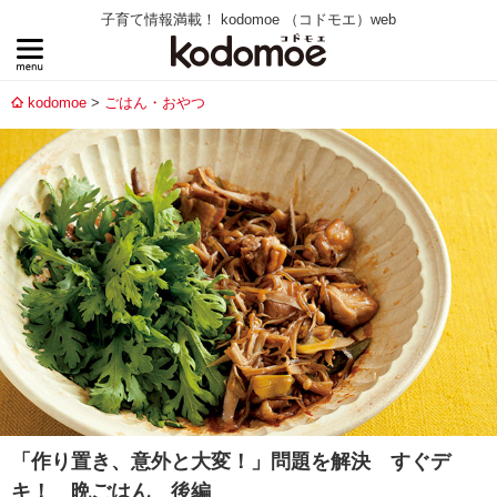
子育て情報満載！ kodomoe （コドモエ）web
kodomoe
ごはん・おやつ
「作り置き、意外と大変！」問題を解決 すぐデ
キ！ 晩ごはん 後編