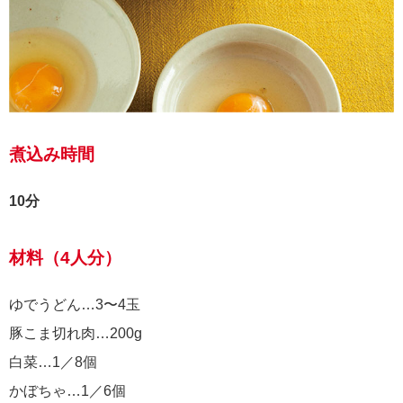
煮込み時間
10分
材料（4人分）
ゆでうどん…3〜4玉
豚こま切れ肉…200g
白菜…1／8個
かぼちゃ…1／6個