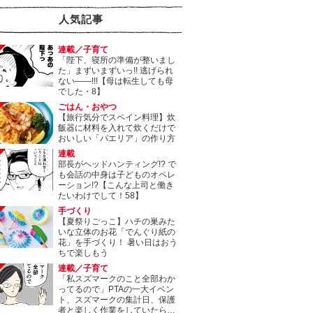
人気記事
連載／子育て
「陛下、寝所の準備が整いまし
た」まずいまずいっ!! 逃げられ
ない――!!!【母は転生しても母
でした・8】
ごはん・おやつ
【旅行気分でスペイン料理】炊
飯器に材料を入れて炊くだけで
おいしい「パエリア」の作り方
連載
部長がヘッドハンティング!? で
も会話の中身は子どものオペレ
ーション!?【こんな上司と働き
たいわけでして！58】
手づくり
【夏祭りごっこ】ハチの巣みた
いな立体のお花「でんぐり紙の
花」を手づくり！ 暑い日はおう
ちで楽しもう
連載／子育て
「私スズマークのこと全部わか
ってるので」PTAの一大イベン
ト、スズマークの集計日、保護
者と楽しく作業をしていたら…