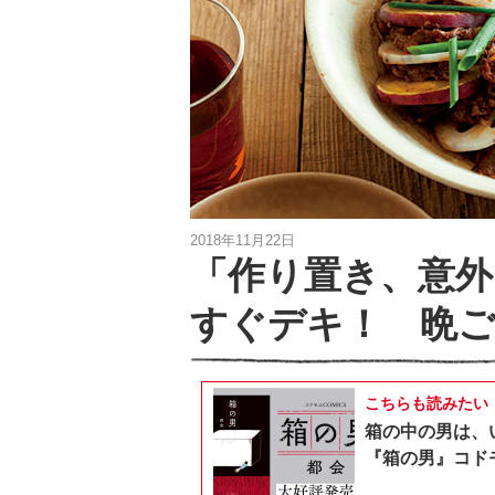
2018年11月22日
「作り置き、意
すぐデキ！ 晩
こちらも読みたい
箱の中の男は、
『箱の男』コドモ