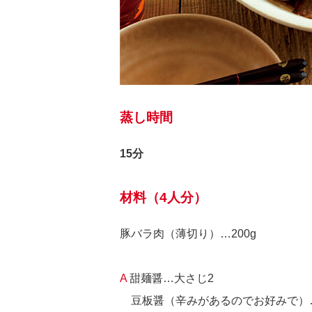
蒸し時間
15分
材料（4人分）
豚バラ肉（薄切り）…200g
A
甜麺醤…大さじ2
豆板醤（辛みがあるのでお好みで）