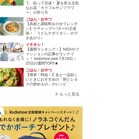
て、貼って完成！ 夏を彩る元気
なお花「カラフルサンフラワ
ー」の作り方
ごはん・おやつ
【具材と調味料をのせてレンチ
ン】ケチャップ×バターの王道
味！「うどんナポリタン」ので
きあがり♪
イチオシ！
【週間ランキング！】NISAやフ
ァッションの記事がランクイ
ン！ kodomoe web 7月19日～
25日の週間TOP5★
ごはん・おやつ
【簡単！時短！】あと一品欲し
いときにおすすめの「卵とレタ
スの炒めもの」のレシピ
もっと見る