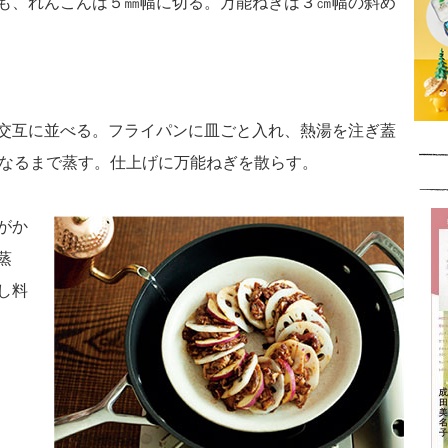
も、れんこんは５㎜幅に切る。万能ねぎは３㎝幅の斜め
交互に並べる。フライパンに皿ごと入れ、熱湯を注ぎ蓋
くなるまで蒸す。仕上げに万能ねぎを散らす。
がか
蒸
し料