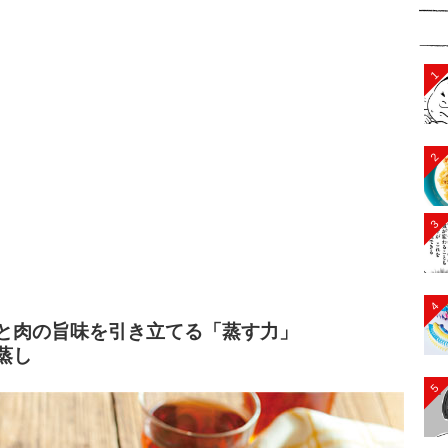
1
2
3
4
と肉の旨味を引き立てる「蒸す力」
蒸し
5