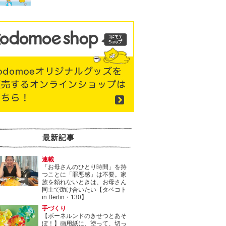
最新記事
連載
「お母さんのひとり時間」を持
つことに「罪悪感」は不要。家
族を頼れないときは、お母さん
同士で助け合いたい【タベコト
in Berlin・130】
手づくり
【ボーネルンドのきせつとあそ
ぼ！】画用紙に、塗って、切っ