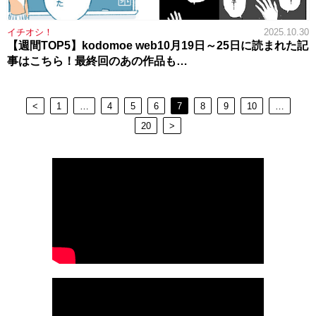
イチオシ！
2025.10.30
【週間TOP5】kodomoe web10月19日～25日に読まれた記
事はこちら！最終回のあの作品も…
<
1
…
4
5
6
7
8
9
10
…
20
>