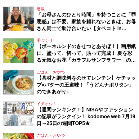
連載
「お母さんのひとり時間」を持つことに「罪
悪感」は不要。家族を頼れないときは、お母
さん同士で助け合いたい【タベコト in
Berlin・130】
手づくり
【ボーネルンドのきせつとあそぼ！】画用紙
に、塗って、切って、貼って完成！ 夏を彩
る元気なお花「カラフルサンフラワー」の作
り方
ごはん・おやつ
【具材と調味料をのせてレンチン】ケチャッ
プ×バターの王道味！「うどんナポリタン」
のできあがり♪
イチオシ！
【週間ランキング！】NISAやファッション
の記事がランクイン！ kodomoe web 7月19
日～25日の週間TOP5★
ごはん・おやつ