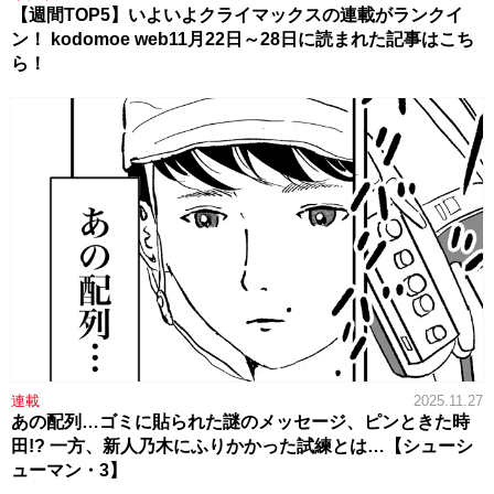
【週間TOP5】いよいよクライマックスの連載がランクイ
ン！ kodomoe web11月22日～28日に読まれた記事はこち
ら！
連載
2025.11.27
あの配列…ゴミに貼られた謎のメッセージ、ピンときた時
田!? 一方、新人乃木にふりかかった試練とは…【シューシ
ューマン・3】