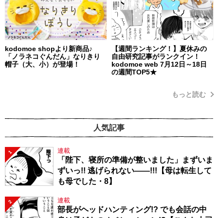
kodomoe shopより新商品♪
【週間ランキング！】夏休みの
「ノラネコぐんだん」なりきり
自由研究記事がランクイン！
帽子（大、小）が登場！
kodomoe web 7月12日～18日
の週間TOP5★
もっと読む
人気記事
連載
1
「陛下、寝所の準備が整いました」まずいま
ずいっ!! 逃げられない――!!!【母は転生して
も母でした・8】
連載
2
部長がヘッドハンティング!? でも会話の中