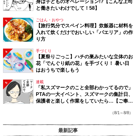
身は子どものオペレーション!?【こんな上司
と働きたいわけでして！58】
ごはん・おやつ
3
【旅行気分でスペイン料理】炊飯器に材料を
入れて炊くだけでおいしい「パエリア」の作
り方
手づくり
4
【夏祭りごっこ】ハチの巣みたいな立体のお
花「でんぐり紙の花」を手づくり！ 暑い日
はおうちで楽しもう
連載
5
「私スズマークのこと全部わかってるので」
PTAの一大イベント、スズマークの集計日、
保護者と楽しく作業をしていたら…【ご奉仕
戦隊★PTA・19】
（8/1～8/8）
最新記事