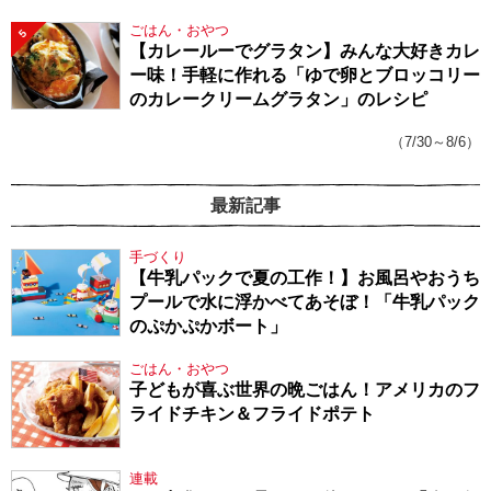
ごはん・おやつ
5
【カレールーでグラタン】みんな大好きカレ
ー味！手軽に作れる「ゆで卵とブロッコリー
のカレークリームグラタン」のレシピ
（7/30～8/6）
最新記事
手づくり
【牛乳パックで夏の工作！】お風呂やおうち
プールで水に浮かべてあそぼ！「牛乳パック
のぷかぷかボート」
ごはん・おやつ
子どもが喜ぶ世界の晩ごはん！アメリカのフ
ライドチキン＆フライドポテト
連載