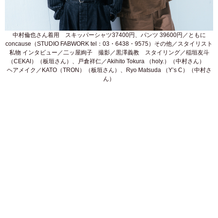
中村倫也さん着用 スキッパーシャツ37400円、パンツ 39600円／ともに
concause（STUDIO FABWORK tel：03・6438・9575）その他／スタイリスト
私物 インタビュー／二ッ屋絢子 撮影／黒澤義教 スタイリング／稲垣友斗
（CEKAI）（板垣さん）、戸倉祥仁／Akihito Tokura （holy.）（中村さん）
ヘアメイク／KATO（TRON）（板垣さん）、Ryo Matsuda （Y’s C）（中村さ
ん）