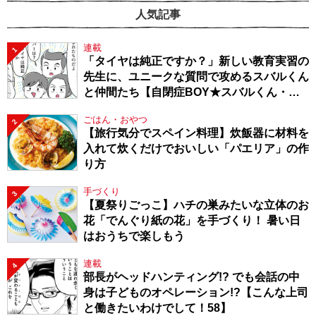
人気記事
連載
1
「タイヤは純正ですか？」新しい教育実習の
先生に、ユニークな質問で攻めるスバルくん
と仲間たち【自閉症BOY★スバルくん・
143】
ごはん・おやつ
2
【旅行気分でスペイン料理】炊飯器に材料を
入れて炊くだけでおいしい「パエリア」の作
り方
手づくり
3
【夏祭りごっこ】ハチの巣みたいな立体のお
花「でんぐり紙の花」を手づくり！ 暑い日
はおうちで楽しもう
連載
4
部長がヘッドハンティング!? でも会話の中
身は子どものオペレーション!?【こんな上司
と働きたいわけでして！58】