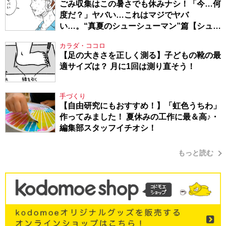
ごみ収集はこの暑さでも休みナシ！「今…何
度だ？」ヤバい…これはマジでヤバ
い…。“真夏のシューシューマン”篇【シュー
シューマン・17】
カラダ・ココロ
【足の大きさを正しく測る】子どもの靴の最
適サイズは？ 月に1回は測り直そう！
手づくり
【自由研究にもおすすめ！】「虹色うちわ」
作ってみました！ 夏休みの工作に最＆高♪・
編集部スタッフイチオシ！
もっと読む