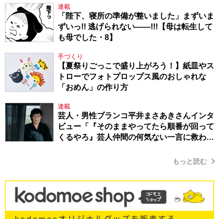
連載
「陛下、寝所の準備が整いました」まずいま
ずいっ!! 逃げられない――!!!【母は転生して
も母でした・8】
手づくり
【夏祭りごっこで盛り上がろう！】紙皿やス
トローでフォトプロップス風のおしゃれな
「おめん」の作り方
連載
芸人・男性ブランコ平井まさあきさんインタ
ビュー「『そのままやってたら順番が回って
くるやろ』芸人仲間の何気ない一言に救われ
てきたから、頑張れる」
もっと読む