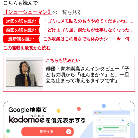
こちらも読んで
【シューシューマン】
の一覧を見る
「ゴミにメモ貼るのもうやめてくださいね」ついにメモの謎が明らかに！【シューシューマン・4】
次回の話を読む
「どけよゴミ屋」僕たちが仕事しなくなったら多分みなさん…【シューシューマン・2】
前回の話を読む
ごみ収集はこの暑さでも休みナシ！「今…何度だ？」ヤバい…これはマジでヤバい…。“真夏のシューシューマン”篇【シューシューマン・17】
最新話を読む
この連載を最初から読む
こちらも読みたい
俳優・青木崇高さんインタビュー「子
どもの頃から『ほんまか？』と、一旦
立ち止まって考えるタイプです」