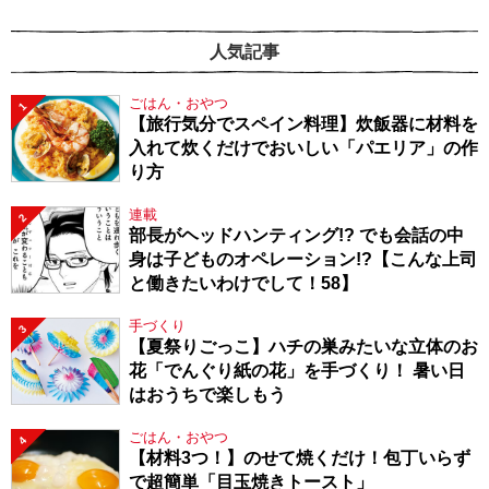
人気記事
ごはん・おやつ
1
【旅行気分でスペイン料理】炊飯器に材料を
入れて炊くだけでおいしい「パエリア」の作
り方
連載
2
部長がヘッドハンティング!? でも会話の中
身は子どものオペレーション!?【こんな上司
と働きたいわけでして！58】
手づくり
3
【夏祭りごっこ】ハチの巣みたいな立体のお
花「でんぐり紙の花」を手づくり！ 暑い日
はおうちで楽しもう
ごはん・おやつ
4
【材料3つ！】のせて焼くだけ！包丁いらず
で超簡単「目玉焼きトースト」