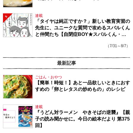
連載
5
「タイヤは純正ですか？」新しい教育実習の
先生に、ユニークな質問で攻めるスバルくん
と仲間たち【自閉症BOY★スバルくん・
143】
（7/31～8/7）
最新記事
ごはん・おやつ
【簡単！時短！】あと一品欲しいときにおす
すめの「卵とレタスの炒めもの」のレシピ
連載
『うどん対ラーメン やきそばの逆襲』【親
子の読み聞かせに。今日の絵本だより 第375
回】