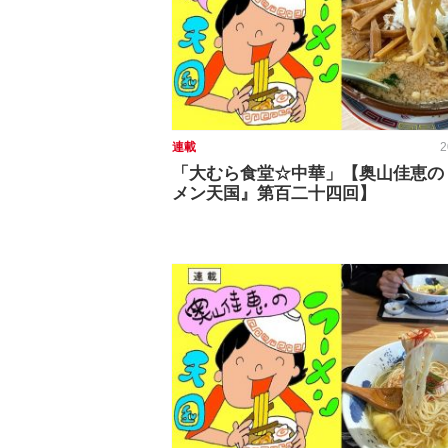
連載
2
「大むら食堂☆中華」【奥山佳恵の
メン天国』第百二十四回】