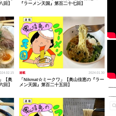
八回】
『ラーメン天国』第百二十七回】
024.02.15
連載
2024.01.30
」【奥
「Nikmat☆ミークワ」【奥山佳恵の『ラー
六回】
メン天国』第百二十五回】