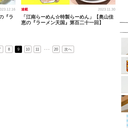
023.12.16
連載
2023.11.30
の『ラ
「江南らーめん☆特製らーめん」【奥山佳
恵の『ラーメン天国』第百二十一回】
7
8
9
10
…
11
20
次へ