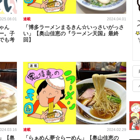
025.08.01
連載
2024.04.01
ゃん
「博多ラーメンまるきん☆いっさいがっさ
ー。子
い」【奥山佳恵の『ラーメン天国』最終
でも考
回】
024.03.16
連載
2024.02.29
」【奥
「らぁめん夢☆らーめん」【奥山佳恵の