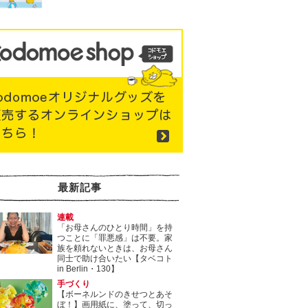
最新記事
連載
「お母さんのひとり時間」を持
つことに「罪悪感」は不要。家
族を頼れないときは、お母さん
同士で助け合いたい【タベコト
in Berlin・130】
手づくり
【ボーネルンドのきせつとあそ
ぼ！】画用紙に、塗って、切っ