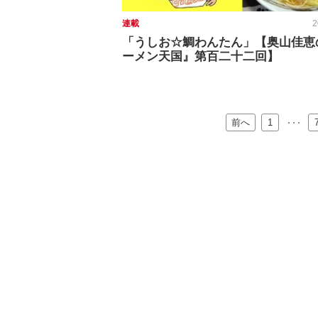
連載
2
「うしお☆鯛わんたん」【奥山佳恵
ーメン天国』第百二十二回】
前へ
…
1