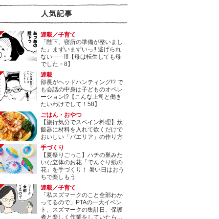
人気記事
連載／子育て
「陛下、寝所の準備が整いまし
た」まずいまずいっ!! 逃げられ
ない――!!!【母は転生しても母
でした・8】
連載
部長がヘッドハンティング!? で
も会話の中身は子どものオペレ
ーション!?【こんな上司と働き
たいわけでして！58】
ごはん・おやつ
【旅行気分でスペイン料理】炊
飯器に材料を入れて炊くだけで
おいしい「パエリア」の作り方
手づくり
【夏祭りごっこ】ハチの巣みた
いな立体のお花「でんぐり紙の
花」を手づくり！ 暑い日はおう
ちで楽しもう
連載／子育て
「私スズマークのこと全部わか
ってるので」PTAの一大イベン
ト、スズマークの集計日、保護
者と楽しく作業をしていたら…