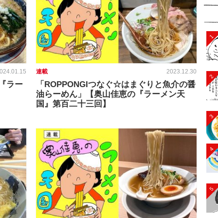
1
024.01.15
連載
2023.12.30
2
『ラー
「ROPPONGIつなぐ☆はまぐりと魚介の醤
油らーめん」【奥山佳恵の『ラーメン天
国』第百二十三回】
3
4
5