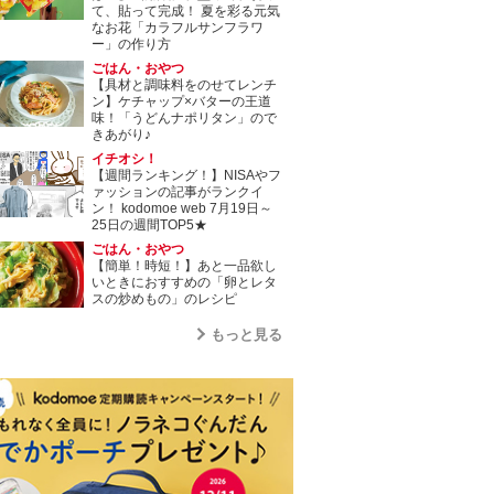
て、貼って完成！ 夏を彩る元気
なお花「カラフルサンフラワ
ー」の作り方
ごはん・おやつ
【具材と調味料をのせてレンチ
ン】ケチャップ×バターの王道
味！「うどんナポリタン」ので
きあがり♪
イチオシ！
【週間ランキング！】NISAやフ
ァッションの記事がランクイ
ン！ kodomoe web 7月19日～
25日の週間TOP5★
ごはん・おやつ
【簡単！時短！】あと一品欲し
いときにおすすめの「卵とレタ
スの炒めもの」のレシピ
もっと見る