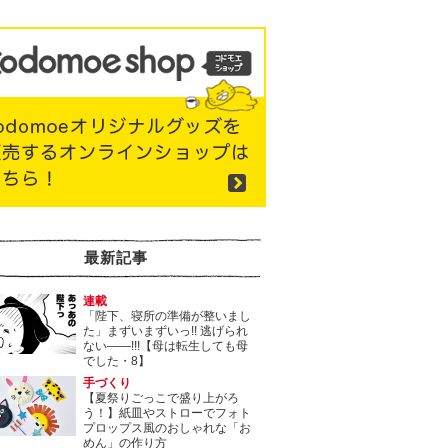
最新記事
連載
「陛下、寝所の準備が整いまし
た」まずいまずいっ!! 逃げられ
ない――!!!【母は転生しても母
でした・8】
手づくり
【夏祭りごっこで盛り上がろ
う！】紙皿やストローでフォト
プロップス風のおしゃれな「お
めん」の作り方