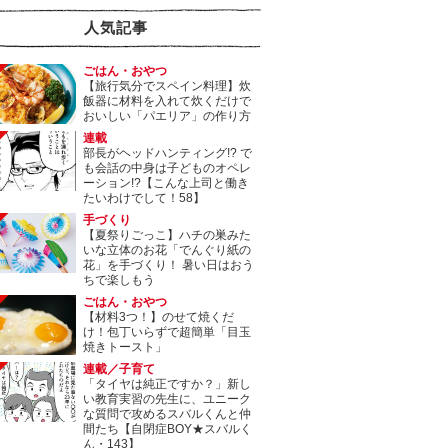
人気記事
ごはん・おやつ
【旅行気分でスペイン料理】炊
飯器に材料を入れて炊くだけで
おいしい「パエリア」の作り方
連載
部長がヘッドハンティング!? で
も会話の中身は子どものオペレ
ーション!?【こんな上司と働き
たいわけでして！58】
手づくり
【夏祭りごっこ】ハチの巣みた
いな立体のお花「でんぐり紙の
花」を手づくり！ 暑い日はおう
ちで楽しもう
ごはん・おやつ
【材料3つ！】のせて焼くだ
け！包丁いらずで超簡単「目玉
焼きトースト」
連載／子育て
「タイヤは純正ですか？」新し
い教育実習の先生に、ユニーク
な質問で攻めるスバルくんと仲
間たち【自閉症BOY★スバルく
ん・143】