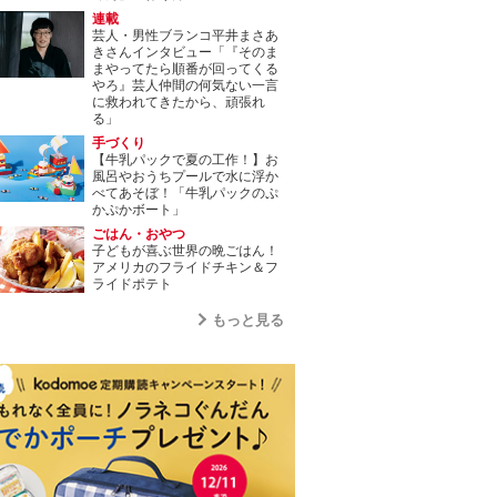
連載
芸人・男性ブランコ平井まさあ
きさんインタビュー「『そのま
まやってたら順番が回ってくる
やろ』芸人仲間の何気ない一言
に救われてきたから、頑張れ
る」
手づくり
【牛乳パックで夏の工作！】お
風呂やおうちプールで水に浮か
べてあそぼ！「牛乳パックのぷ
かぷかボート」
ごはん・おやつ
子どもが喜ぶ世界の晩ごはん！
アメリカのフライドチキン＆フ
ライドポテト
もっと見る