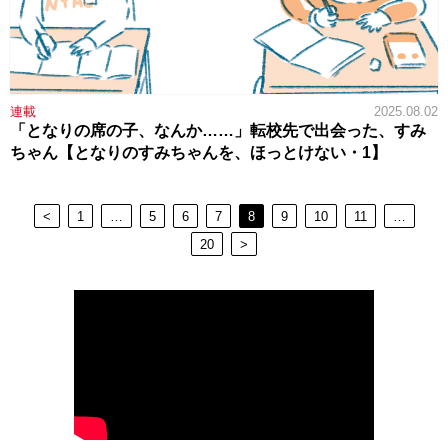
連載
2025.08.02
「となりの席の子、なんか……」転校先で出会った、すみ
ちゃん【となりのすみちゃんを、ほっとけない・1】
<
1
…
5
6
7
8
9
10
11
…
20
>