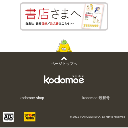
ページトップへ
kodomoe shop
kodomoe 最新号
© 2017 HAKUSENSHA, all rights reserved