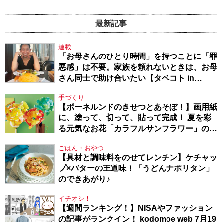
最新記事
連載
「お母さんのひとり時間」を持つことに「罪
悪感」は不要。家族を頼れないときは、お母
さん同士で助け合いたい【タベコト in
Berlin・130】
手づくり
【ボーネルンドのきせつとあそぼ！】画用紙
に、塗って、切って、貼って完成！ 夏を彩
る元気なお花「カラフルサンフラワー」の作
り方
ごはん・おやつ
【具材と調味料をのせてレンチン】ケチャッ
プ×バターの王道味！「うどんナポリタン」
のできあがり♪
イチオシ！
【週間ランキング！】NISAやファッション
の記事がランクイン！ kodomoe web 7月19