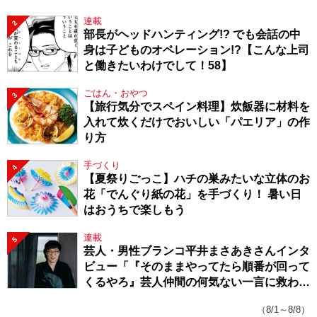
連載
2
部長がヘッドハンティング!? でも会話の中
身は子どものオペレーション!?【こんな上司
と働きたいわけでして！58】
ごはん・おやつ
3
【旅行気分でスペイン料理】炊飯器に材料を
入れて炊くだけでおいしい「パエリア」の作
り方
手づくり
4
【夏祭りごっこ】ハチの巣みたいな立体のお
花「でんぐり紙の花」を手づくり！ 暑い日
はおうちで楽しもう
連載
5
芸人・男性ブランコ平井まさあきさんインタ
ビュー「『そのままやってたら順番が回って
くるやろ』芸人仲間の何気ない一言に救われ
てきたから、頑張れる」
（8/1～8/8）