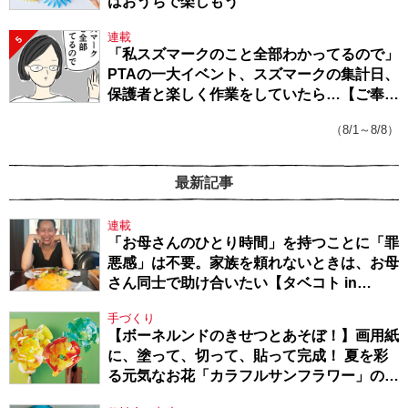
はおうちで楽しもう
連載
5
「私スズマークのこと全部わかってるので」
PTAの一大イベント、スズマークの集計日、
保護者と楽しく作業をしていたら…【ご奉仕
戦隊★PTA・19】
（8/1～8/8）
最新記事
連載
「お母さんのひとり時間」を持つことに「罪
悪感」は不要。家族を頼れないときは、お母
さん同士で助け合いたい【タベコト in
Berlin・130】
手づくり
【ボーネルンドのきせつとあそぼ！】画用紙
に、塗って、切って、貼って完成！ 夏を彩
る元気なお花「カラフルサンフラワー」の作
り方