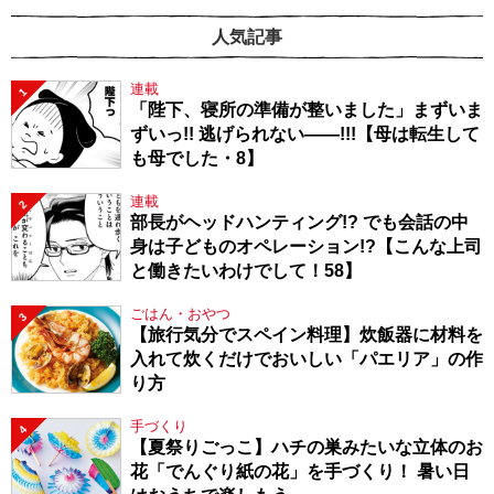
人気記事
連載
1
「陛下、寝所の準備が整いました」まずいま
ずいっ!! 逃げられない――!!!【母は転生して
も母でした・8】
連載
2
部長がヘッドハンティング!? でも会話の中
身は子どものオペレーション!?【こんな上司
と働きたいわけでして！58】
ごはん・おやつ
3
【旅行気分でスペイン料理】炊飯器に材料を
入れて炊くだけでおいしい「パエリア」の作
り方
手づくり
4
【夏祭りごっこ】ハチの巣みたいな立体のお
花「でんぐり紙の花」を手づくり！ 暑い日