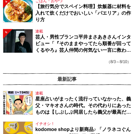
ごはん・おやつ
4
【旅行気分でスペイン料理】炊飯器に材料を
入れて炊くだけでおいしい「パエリア」の作
り方
連載
5
芸人・男性ブランコ平井まさあきさんインタ
ビュー「『そのままやってたら順番が回って
くるやろ』芸人仲間の何気ない一言に救われ
てきたから、頑張れる」
（8/3～8/10）
最新記事
連載
星座占いがまったく流行っていなかった、義
父・マキオさんの時代。その代わりにあった
ものは【しぶしぶ同居したら義父が最高だっ
た件・104】
イチオシ！
kodomoe shopより新商品♪ 「ノラネコぐん