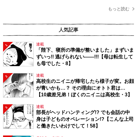
もっと読む
人気記事
連載
1
「陛下、寝所の準備が整いました」まずいま
ずいっ!! 逃げられない――!!!【母は転生して
も母でした・8】
連載
2
高校生のニイニが帰宅したら様子が変。お顔
が青いかも…？ その理由にオトト君は…
【10歳差兄弟！ぼくのニイニは高校生・3】
連載
3
部長がヘッドハンティング!? でも会話の中
身は子どものオペレーション!?【こんな上司
と働きたいわけでして！58】