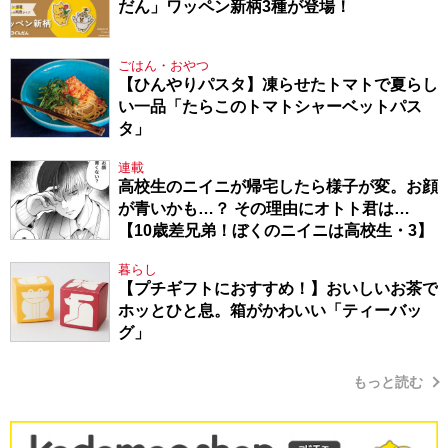
だん」ワッペン新柄3種が登場！
ごはん・おやつ
【ひんやりパスタ】凍らせたトマトで夏らし
い一品「たらこのトマトシャーベットパス
タ」
連載
高校生のニイニが帰宅したら様子が変。お顔
が青いかも…？ その理由にオトト君は…
【10歳差兄弟！ぼくのニイニは高校生・3】
暮らし
【プチギフトにおすすめ！】おいしいお茶で
ホッとひと息。箱がかわいい「ティーバッ
グ」
もっと読む