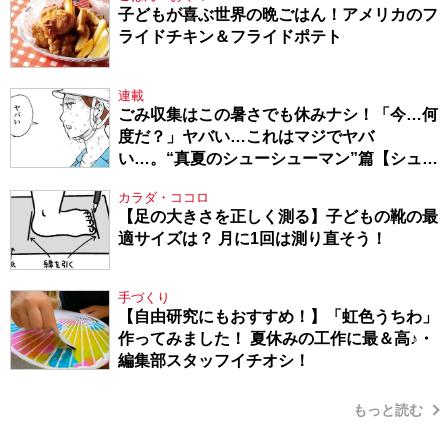
子どもが喜ぶ世界の晩ごはん！アメリカのフ
ライドチキン＆フライドポテト
連載
ごみ収集はこの暑さでも休みナシ！「今…何
度だ？」ヤバい…これはマジでヤバ
い…。“真夏のシューシューマン”篇【シュー
シューマン・17】
カラダ・ココロ
【足の大きさを正しく測る】子どもの靴の最
適サイズは？ 月に1回は測り直そう！
手づくり
【自由研究にもおすすめ！】「虹色うちわ」
作ってみました！ 夏休みの工作に最＆高♪・
編集部スタッフイチオシ！
もっと読む