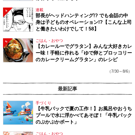
連載
4
部長がヘッドハンティング!? でも会話の中
身は子どものオペレーション!?【こんな上司
と働きたいわけでして！58】
ごはん・おやつ
5
【カレールーでグラタン】みんな大好きカレ
ー味！手軽に作れる「ゆで卵とブロッコリー
のカレークリームグラタン」のレシピ
（7/30～8/6）
最新記事
手づくり
【牛乳パックで夏の工作！】お風呂やおうち
プールで水に浮かべてあそぼ！「牛乳パック
のぷかぷかボート」
ごはん・おやつ