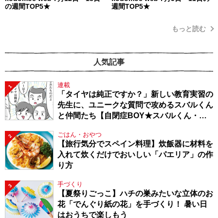
の週間TOP5★
週間TOP5★
もっと読む
人気記事
連載
1
「タイヤは純正ですか？」新しい教育実習の
先生に、ユニークな質問で攻めるスバルくん
と仲間たち【自閉症BOY★スバルくん・
143】
ごはん・おやつ
2
【旅行気分でスペイン料理】炊飯器に材料を
入れて炊くだけでおいしい「パエリア」の作
り方
手づくり
3
【夏祭りごっこ】ハチの巣みたいな立体のお
花「でんぐり紙の花」を手づくり！ 暑い日
はおうちで楽しもう