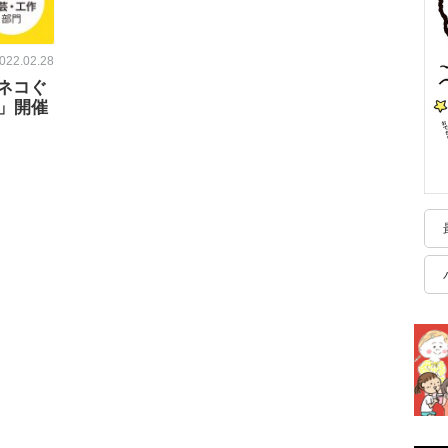
022.02.28
ネコぐ
」開催