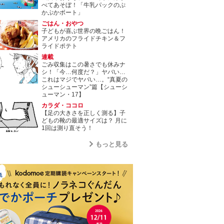
べてあそぼ！「牛乳パックのぷ
かぷかボート」
ごはん・おやつ
子どもが喜ぶ世界の晩ごはん！
アメリカのフライドチキン＆フ
ライドポテト
連載
ごみ収集はこの暑さでも休みナ
シ！「今…何度だ？」ヤバい…
これはマジでヤバい…。“真夏の
シューシューマン”篇【シューシ
ューマン・17】
カラダ・ココロ
【足の大きさを正しく測る】子
どもの靴の最適サイズは？ 月に
1回は測り直そう！
もっと見る