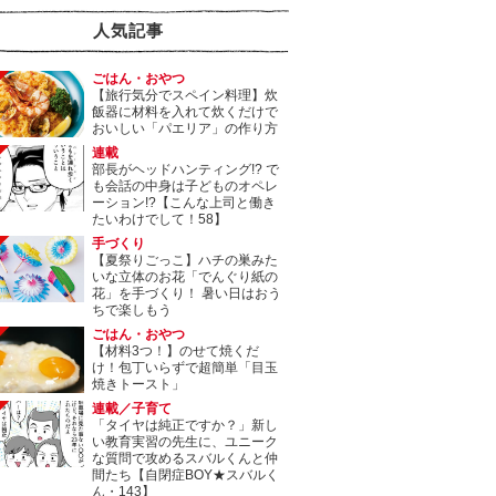
人気記事
ごはん・おやつ
【旅行気分でスペイン料理】炊
飯器に材料を入れて炊くだけで
おいしい「パエリア」の作り方
連載
部長がヘッドハンティング!? で
も会話の中身は子どものオペレ
ーション!?【こんな上司と働き
たいわけでして！58】
手づくり
【夏祭りごっこ】ハチの巣みた
いな立体のお花「でんぐり紙の
花」を手づくり！ 暑い日はおう
ちで楽しもう
ごはん・おやつ
【材料3つ！】のせて焼くだ
け！包丁いらずで超簡単「目玉
焼きトースト」
連載／子育て
「タイヤは純正ですか？」新し
い教育実習の先生に、ユニーク
な質問で攻めるスバルくんと仲
間たち【自閉症BOY★スバルく
ん・143】