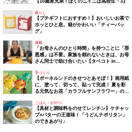
【10歳差兄弟！ぼくのニイニは高校生・3】
暮らし
【プチギフトにおすすめ！】おいしいお茶で
ホッとひと息。箱がかわいい「ティーバッ
グ」
連載
「お母さんのひとり時間」を持つことに「罪
悪感」は不要。家族を頼れないときは、お母
さん同士で助け合いたい【タベコト in
Berlin・130】
手づくり
【ボーネルンドのきせつとあそぼ！】画用紙
に、塗って、切って、貼って完成！ 夏を彩
る元気なお花「カラフルサンフラワー」の作
り方
ごはん・おやつ
【具材と調味料をのせてレンチン】ケチャッ
プ×バターの王道味！「うどんナポリタン」
のできあがり♪