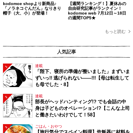
kodomoe shopより新商品♪
【週間ランキング！】夏休みの
「ノラネコぐんだん」なりきり
自由研究記事がランクイン！
帽子（大、小）が登場！
kodomoe web 7月12日～18日
の週間TOP5★
もっと読む
人気記事
連載
1
「陛下、寝所の準備が整いました」まずいま
ずいっ!! 逃げられない――!!!【母は転生して
も母でした・8】
連載
2
部長がヘッドハンティング!? でも会話の中
身は子どものオペレーション!?【こんな上司
と働きたいわけでして！58】
ごはん・おやつ
3
【旅行気分でスペイン料理】炊飯器に材料を