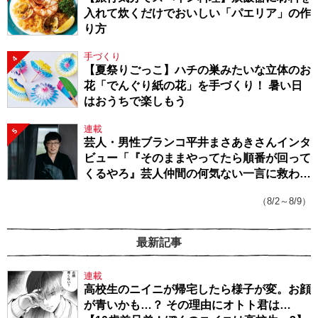
入れて炊くだけでおいしい「パエリア」の作
り方
手づくり
4
【夏祭りごっこ】ハチの巣みたいな立体のお
花「でんぐり紙の花」を手づくり！ 暑い日
はおうちで楽しもう
連載
5
芸人・男性ブランコ平井まさあきさんインタ
ビュー「『そのままやってたら順番が回って
くるやろ』芸人仲間の何気ない一言に救われ
てきたから、頑張れる」
（8/2～8/9）
最新記事
連載
高校生のニイニが帰宅したら様子が変。お顔
が青いかも…？ その理由にオトト君は…