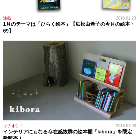
連載
2018.01.23
1月のテーマは「ひらく絵本」【広松由希子の今月の絵本・
69】
イチオシ！
2018.01.06
インテリアにもなる存在感抜群の絵本棚「kibora」を限定
数販売！