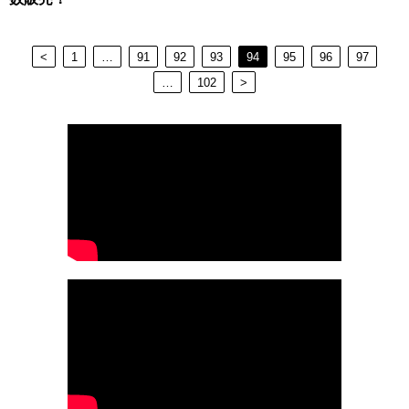
<
1
…
91
92
93
94
95
96
97
…
102
>