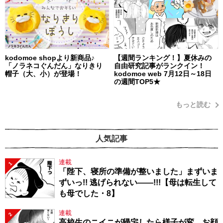
kodomoe shopより新商品♪
【週間ランキング！】夏休みの
「ノラネコぐんだん」なりきり
自由研究記事がランクイン！
帽子（大、小）が登場！
kodomoe web 7月12日～18日
の週間TOP5★
もっと読む
人気記事
連載
1
「陛下、寝所の準備が整いました」まずいま
ずいっ!! 逃げられない――!!!【母は転生して
も母でした・8】
連載
2
高校生のニイニが帰宅したら様子が変。お顔