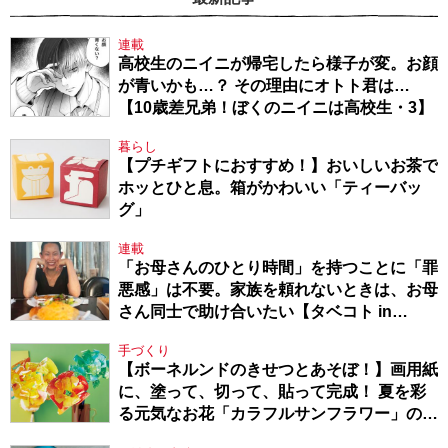
連載
高校生のニイニが帰宅したら様子が変。お顔
が青いかも…？ その理由にオトト君は…
【10歳差兄弟！ぼくのニイニは高校生・3】
暮らし
【プチギフトにおすすめ！】おいしいお茶で
ホッとひと息。箱がかわいい「ティーバッ
グ」
連載
「お母さんのひとり時間」を持つことに「罪
悪感」は不要。家族を頼れないときは、お母
さん同士で助け合いたい【タベコト in
Berlin・130】
手づくり
【ボーネルンドのきせつとあそぼ！】画用紙
に、塗って、切って、貼って完成！ 夏を彩
る元気なお花「カラフルサンフラワー」の作
り方