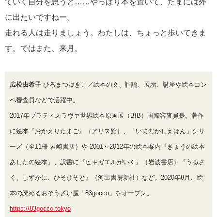
ていく自分を思うと……やっぱり本を置いて、たまには外
に出たいですねー。
走れる人は走りましょう。わたしは、ちょっと歩いてきま
す。ではまた、来月。
広松由希子
ひろまつゆきこ／絵本の文、評論、展示、講座や絵本コン
ペ審査員などで活躍中。
2017年ブラティスラヴァ世界絵本原画展（BIB）国際審査員長。著作
に絵本『おかえりたまご』（アリス館）、「いまむかしえほん」シリ
ーズ（全11冊 岩崎書店）や 2001～2012年の絵本案内『きょうの絵本
あしたの絵本』、訳書に『ヒキガエルがいく』（岩波書店）『うるさ
く、しずかに、ひそひそと』（河出書房新社）など。2020年8月、絵
本の読めるおそうざい屋「83gocco」をオープン。
https://83gocco.tokyo