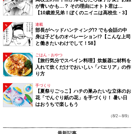
が青いかも…？ その理由にオトト君は…
【10歳差兄弟！ぼくのニイニは高校生・3】
連載
3
部長がヘッドハンティング!? でも会話の中
身は子どものオペレーション!?【こんな上司
と働きたいわけでして！58】
ごはん・おやつ
4
【旅行気分でスペイン料理】炊飯器に材料を
入れて炊くだけでおいしい「パエリア」の作
り方
手づくり
5
【夏祭りごっこ】ハチの巣みたいな立体のお
花「でんぐり紙の花」を手づくり！ 暑い日
はおうちで楽しもう
（8/2～8/9）
最新記事