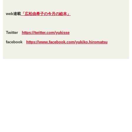
web連載
「広松由希子の今月の絵本」
Twitter
https://twitter.com/yukisse
facebook
https://www.facebook.com/yukiko.hiromatsu