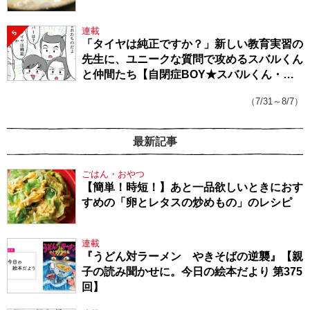
連載
5
「タイヤは純正ですか？」新しい教育実習の
先生に、ユニークな質問で攻めるスバルくん
と仲間たち【自閉症BOY★スバルくん・
143】
（7/31～8/7）
最新記事
ごはん・おやつ
【簡単！時短！】あと一品欲しいときにおす
すめの「卵とレタスの炒めもの」のレシピ
連載
『うどん対ラーメン やきそばの逆襲』【親
子の読み聞かせに。今日の絵本だより 第375
回】