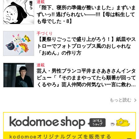
連載
「陛下、寝所の準備が整いました」まずいま
ずいっ!! 逃げられない――!!!【母は転生して
も母でした・8】
手づくり
【夏祭りごっこで盛り上がろう！】紙皿やス
トローでフォトプロップス風のおしゃれな
「おめん」の作り方
連載
芸人・男性ブランコ平井まさあきさんインタ
ビュー「『そのままやってたら順番が回って
くるやろ』芸人仲間の何気ない一言に救われ
てきたから、頑張れる」
もっと読む