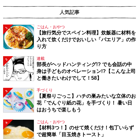
人気記事
ごはん・おやつ
1
【旅行気分でスペイン料理】炊飯器に材料を
入れて炊くだけでおいしい「パエリア」の作
り方
連載
2
部長がヘッドハンティング!? でも会話の中
身は子どものオペレーション!?【こんな上司
と働きたいわけでして！58】
手づくり
3
【夏祭りごっこ】ハチの巣みたいな立体のお
花「でんぐり紙の花」を手づくり！ 暑い日
はおうちで楽しもう
ごはん・おやつ
4
【材料3つ！】のせて焼くだけ！包丁いらず
で超簡単「目玉焼きトースト」