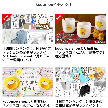
kodomoeイチオシ！
【週間ランキング！】NISAやフ
kodomoe shopより新商品♪
ァッションの記事がランクイ
「ノラネコぐんだん」耐熱マグ3
ン！ kodomoe web 7月19日～
種が登場！
25日の週間TOP5★
kodomoe shopより新商品♪
【週間ランキング！】夏休みの
「ノラネコぐんだん」なりきり
自由研究記事がランクイン！