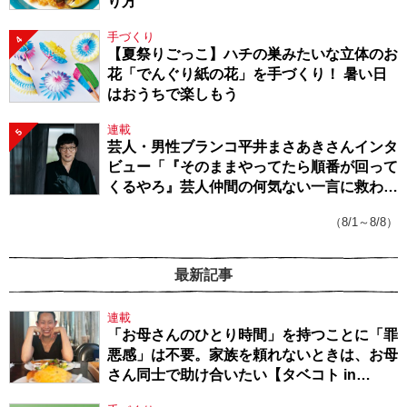
り方
手づくり
4
【夏祭りごっこ】ハチの巣みたいな立体のお
花「でんぐり紙の花」を手づくり！ 暑い日
はおうちで楽しもう
連載
5
芸人・男性ブランコ平井まさあきさんインタ
ビュー「『そのままやってたら順番が回って
くるやろ』芸人仲間の何気ない一言に救われ
てきたから、頑張れる」
（8/1～8/8）
最新記事
連載
「お母さんのひとり時間」を持つことに「罪
悪感」は不要。家族を頼れないときは、お母
さん同士で助け合いたい【タベコト in
Berlin・130】