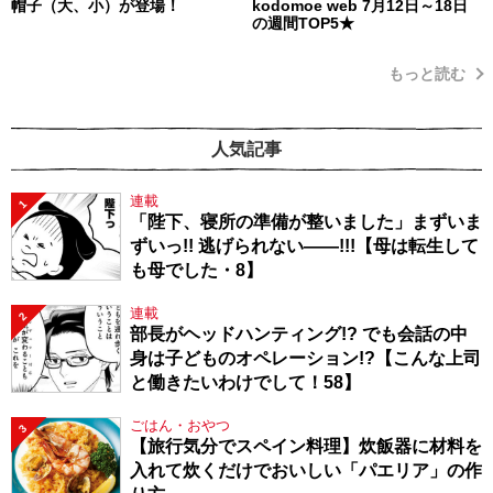
帽子（大、小）が登場！
kodomoe web 7月12日～18日
の週間TOP5★
もっと読む
人気記事
連載
1
「陛下、寝所の準備が整いました」まずいま
ずいっ!! 逃げられない――!!!【母は転生して
も母でした・8】
連載
2
部長がヘッドハンティング!? でも会話の中
身は子どものオペレーション!?【こんな上司
と働きたいわけでして！58】
ごはん・おやつ
3
【旅行気分でスペイン料理】炊飯器に材料を
入れて炊くだけでおいしい「パエリア」の作