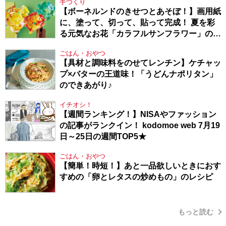
手づくり
【ボーネルンドのきせつとあそぼ！】画用紙
に、塗って、切って、貼って完成！ 夏を彩
る元気なお花「カラフルサンフラワー」の作
り方
ごはん・おやつ
【具材と調味料をのせてレンチン】ケチャッ
プ×バターの王道味！「うどんナポリタン」
のできあがり♪
イチオシ！
【週間ランキング！】NISAやファッション
の記事がランクイン！ kodomoe web 7月19
日～25日の週間TOP5★
ごはん・おやつ
【簡単！時短！】あと一品欲しいときにおす
すめの「卵とレタスの炒めもの」のレシピ
もっと読む