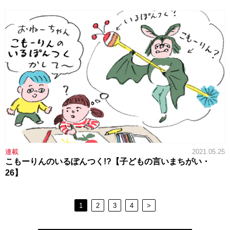
連載
2021.05.25
こもーりんのいるぽんつく!?【子どもの言いまちがい・
26】
1
2
3
4
>