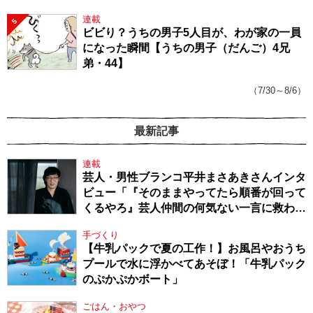
連載
5
ビビり？うちの男子5人目が、わが家の一員
になった瞬間【うちの男子（だんご）4兄
弟・44】
（7/30～8/6）
最新記事
連載
芸人・男性ブランコ平井まさあきさんインタ
ビュー「『そのままやってたら順番が回って
くるやろ』芸人仲間の何気ない一言に救われ
てきたから、頑張れる」
手づくり
【牛乳パックで夏の工作！】お風呂やおうち
プールで水に浮かべてあそぼ！「牛乳パック
のぷかぷかボート」
ごはん・おやつ