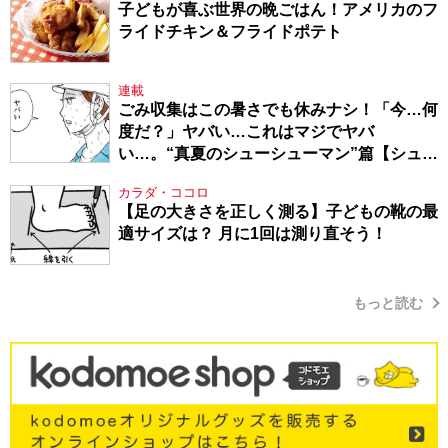
子どもが喜ぶ世界の晩ごはん！アメリカのフ
ライドチキン＆フライドポテト
連載
ごみ収集はこの暑さでも休みナシ！「今…何
度だ？」ヤバい…これはマジでヤバ
い…。“真夏のシューシューマン”篇【シュー
シューマン・17】
カラダ・ココロ
【足の大きさを正しく測る】子どもの靴の最
適サイズは？ 月に1回は測り直そう！
もっと読む