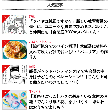
人気記事
連載
1
「タイヤは純正ですか？」新しい教育実習の
先生に、ユニークな質問で攻めるスバルくん
と仲間たち【自閉症BOY★スバルくん・
143】
ごはん・おやつ
2
【旅行気分でスペイン料理】炊飯器に材料を
入れて炊くだけでおいしい「パエリア」の作
り方
連載
3
部長がヘッドハンティング!? でも会話の中
身は子どものオペレーション!?【こんな上司
と働きたいわけでして！58】
手づくり
4
【夏祭りごっこ】ハチの巣みたいな立体のお
花「でんぐり紙の花」を手づくり！ 暑い日
はおうちで楽しもう