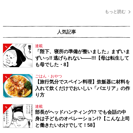
もっと読む
人気記事
連載
1
「陛下、寝所の準備が整いました」まずいま
ずいっ!! 逃げられない――!!!【母は転生して
も母でした・8】
ごはん・おやつ
2
【旅行気分でスペイン料理】炊飯器に材料を
入れて炊くだけでおいしい「パエリア」の作
り方
連載
3
部長がヘッドハンティング!? でも会話の中
身は子どものオペレーション!?【こんな上司
と働きたいわけでして！58】