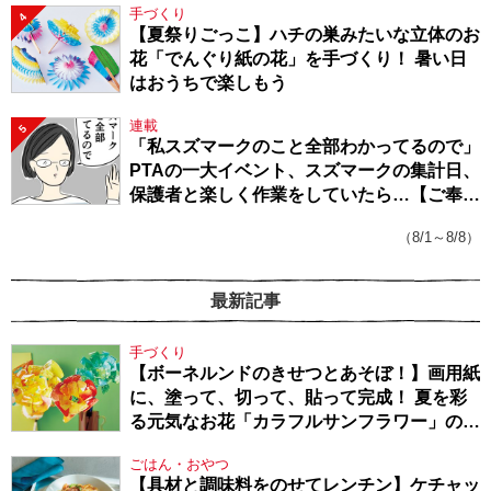
手づくり
4
【夏祭りごっこ】ハチの巣みたいな立体のお
花「でんぐり紙の花」を手づくり！ 暑い日
はおうちで楽しもう
連載
5
「私スズマークのこと全部わかってるので」
PTAの一大イベント、スズマークの集計日、
保護者と楽しく作業をしていたら…【ご奉仕
戦隊★PTA・19】
（8/1～8/8）
最新記事
手づくり
【ボーネルンドのきせつとあそぼ！】画用紙
に、塗って、切って、貼って完成！ 夏を彩
る元気なお花「カラフルサンフラワー」の作
り方
ごはん・おやつ
【具材と調味料をのせてレンチン】ケチャッ