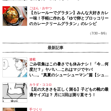
ごはん・おやつ
5
【カレールーでグラタン】みんな大好きカレ
ー味！手軽に作れる「ゆで卵とブロッコリー
のカレークリームグラタン」のレシピ
（7/30～8/6）
最新記事
連載
ごみ収集はこの暑さでも休みナシ！「今…何
度だ？」ヤバい…これはマジでヤバ
い…。“真夏のシューシューマン”篇【シュー
シューマン・17】
カラダ・ココロ
【足の大きさを正しく測る】子どもの靴の最
適サイズは？ 月に1回は測り直そう！
手づくり