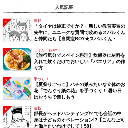
人気記事
連載
1
「タイヤは純正ですか？」新しい教育実習の
先生に、ユニークな質問で攻めるスバルくん
と仲間たち【自閉症BOY★スバルくん・
143】
ごはん・おやつ
2
【旅行気分でスペイン料理】炊飯器に材料を
入れて炊くだけでおいしい「パエリア」の作
り方
手づくり
3
【夏祭りごっこ】ハチの巣みたいな立体のお
花「でんぐり紙の花」を手づくり！ 暑い日
はおうちで楽しもう
連載
4
部長がヘッドハンティング!? でも会話の中
身は子どものオペレーション!?【こんな上司
と働きたいわけでして！58】