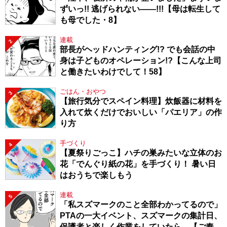
ずいっ!! 逃げられない――!!!【母は転生して
も母でした・8】
連載
2
部長がヘッドハンティング!? でも会話の中
身は子どものオペレーション!?【こんな上司
と働きたいわけでして！58】
ごはん・おやつ
3
【旅行気分でスペイン料理】炊飯器に材料を
入れて炊くだけでおいしい「パエリア」の作
り方
手づくり
4
【夏祭りごっこ】ハチの巣みたいな立体のお
花「でんぐり紙の花」を手づくり！ 暑い日
はおうちで楽しもう
連載
5
「私スズマークのこと全部わかってるので」
PTAの一大イベント、スズマークの集計日、
保護者と楽しく作業をしていたら…【ご奉仕