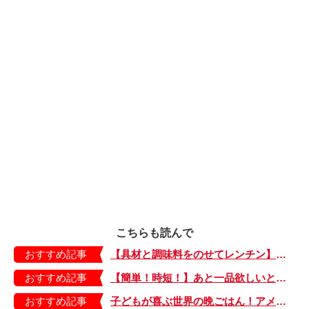
こちらも読んで
おすすめ記事
【具材と調味料をのせてレンチン】ケチャップ×バターの王道味！「うどんナポリタン」のできあがり♪
おすすめ記事
【簡単！時短！】あと一品欲しいときにおすすめの「卵とレタスの炒めもの」のレシピ
おすすめ記事
子どもが喜ぶ世界の晩ごはん！アメリカのフライドチキン＆フライドポテト