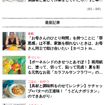
戦隊★PTA・19】
（8/1～8/8）
最新記事
連載
「お母さんのひとり時間」を持つことに「罪
悪感」は不要。家族を頼れないときは、お母
さん同士で助け合いたい【タベコト in
Berlin・130】
手づくり
【ボーネルンドのきせつとあそぼ！】画用紙
に、塗って、切って、貼って完成！ 夏を彩
る元気なお花「カラフルサンフラワー」の作
り方
ごはん・おやつ
【具材と調味料をのせてレンチン】ケチャッ
プ×バターの王道味！「うどんナポリタン」
のできあがり♪