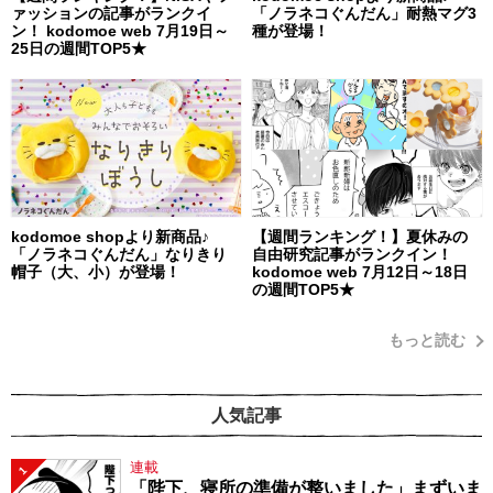
ァッションの記事がランクイ
「ノラネコぐんだん」耐熱マグ3
ン！ kodomoe web 7月19日～
種が登場！
25日の週間TOP5★
kodomoe shopより新商品♪
【週間ランキング！】夏休みの
「ノラネコぐんだん」なりきり
自由研究記事がランクイン！
帽子（大、小）が登場！
kodomoe web 7月12日～18日
の週間TOP5★
もっと読む
人気記事
連載
1
「陛下、寝所の準備が整いました」まずいま