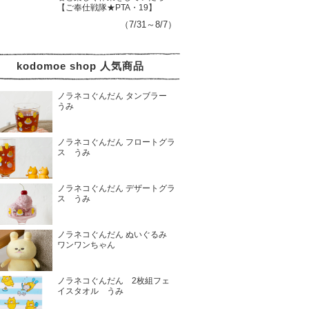
【ご奉仕戦隊★PTA・19】
（7/31～8/7）
kodomoe shop 人気商品
ノラネコぐんだん タンブラー
うみ
ノラネコぐんだん フロートグラ
ス うみ
ノラネコぐんだん デザートグラ
ス うみ
ノラネコぐんだん ぬいぐるみ
ワンワンちゃん
ノラネコぐんだん 2枚組フェ
イスタオル うみ