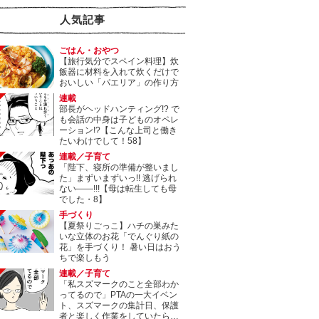
人気記事
ごはん・おやつ
【旅行気分でスペイン料理】炊
飯器に材料を入れて炊くだけで
おいしい「パエリア」の作り方
連載
部長がヘッドハンティング!? で
も会話の中身は子どものオペレ
ーション!?【こんな上司と働き
たいわけでして！58】
連載／子育て
「陛下、寝所の準備が整いまし
た」まずいまずいっ!! 逃げられ
ない――!!!【母は転生しても母
でした・8】
手づくり
【夏祭りごっこ】ハチの巣みた
いな立体のお花「でんぐり紙の
花」を手づくり！ 暑い日はおう
ちで楽しもう
連載／子育て
「私スズマークのこと全部わか
ってるので」PTAの一大イベン
ト、スズマークの集計日、保護
者と楽しく作業をしていたら…