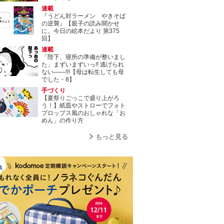
連載
『うどん対ラーメン やきそば
の逆襲』【親子の読み聞かせ
に。今日の絵本だより 第375
回】
連載
「陛下、寝所の準備が整いまし
た」まずいまずいっ!! 逃げられ
ない――!!!【母は転生しても母
でした・8】
手づくり
【夏祭りごっこで盛り上がろ
う！】紙皿やストローでフォト
プロップス風のおしゃれな「お
めん」の作り方
もっと見る